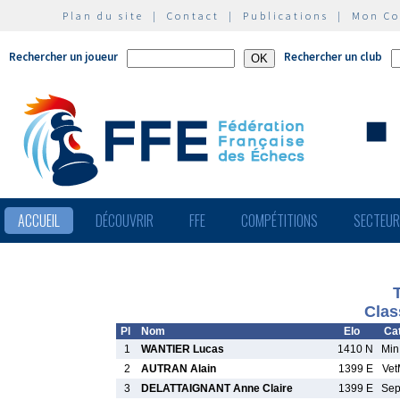
Plan du site
|
Contact
|
Publications
|
Mon C
Rechercher un joueur
Rechercher un club
ACCUEIL
DÉCOUVRIR
FFE
COMPÉTITIONS
SECTEU
Clas
Pl
Nom
Elo
Cat
1
WANTIER Lucas
1410 N
Mi
2
AUTRAN Alain
1399 E
Ve
3
DELATTAIGNANT Anne Claire
1399 E
Se