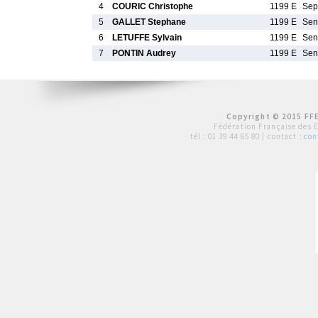
4
COURIC Christophe
1199 E
Se
5
GALLET Stephane
1199 E
Se
6
LETUFFE Sylvain
1199 E
Se
7
PONTIN Audrey
1199 E
Se
Copyright © 2015 FFE
Fédération Française des 
tél :
01 39 44 65 80
| contact :
con