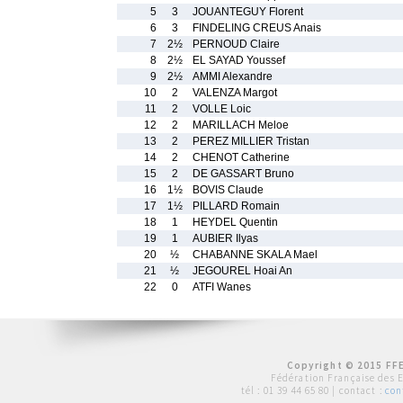
5
3
JOUANTEGUY Florent
6
3
FINDELING CREUS Anais
7
2½
PERNOUD Claire
8
2½
EL SAYAD Youssef
9
2½
AMMI Alexandre
10
2
VALENZA Margot
11
2
VOLLE Loic
12
2
MARILLACH Meloe
13
2
PEREZ MILLIER Tristan
14
2
CHENOT Catherine
15
2
DE GASSART Bruno
16
1½
BOVIS Claude
17
1½
PILLARD Romain
18
1
HEYDEL Quentin
19
1
AUBIER Ilyas
20
½
CHABANNE SKALA Mael
21
½
JEGOUREL Hoai An
22
0
ATFI Wanes
Copyright © 2015 FFE
Fédération Française des 
tél :
01 39 44 65 80
| contact :
con