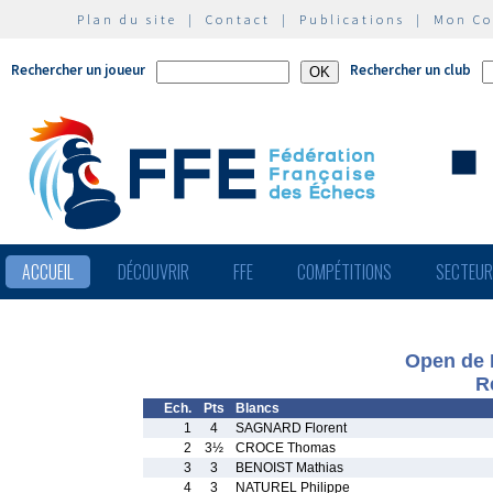
Plan du site
|
Contact
|
Publications
|
Mon C
Rechercher un joueur
Rechercher un club
ACCUEIL
DÉCOUVRIR
FFE
COMPÉTITIONS
SECTEU
Open de 
R
Ech.
Pts
Blancs
1
4
SAGNARD Florent
2
3½
CROCE Thomas
3
3
BENOIST Mathias
4
3
NATUREL Philippe