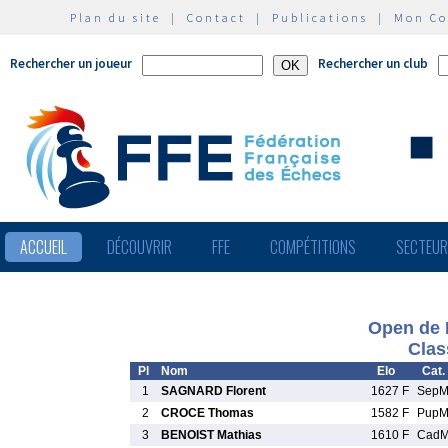
Plan du site
|
Contact
|
Publications
|
Mon C
Rechercher un joueur
Rechercher un club
ACCUEIL
DÉCOUVRIR
FFE
COMPÉTITIONS
SECTEU
Open de 
Clas
Pl
Nom
Elo
Cat.
1
SAGNARD Florent
1627 F
Sep
2
CROCE Thomas
1582 F
Pup
3
BENOIST Mathias
1610 F
Cad