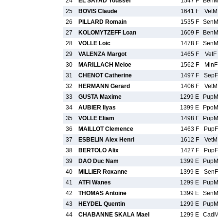
24
EL SAYAD Youssef
1547 F
Ben
25
BOVIS Claude
1641 F
VetM
26
PILLARD Romain
1535 F
Sen
27
KOLOMYTZEFF Loan
1609 F
Ben
28
VOLLE Loic
1478 F
Sen
29
VALENZA Margot
1465 F
VetF
30
MARILLACH Meloe
1562 F
MinF
31
CHENOT Catherine
1497 F
SepF
32
HERMANN Gerard
1406 F
VetM
33
GUSTA Maxime
1299 E
Pup
34
AUBIER Ilyas
1399 E
Ppo
35
VOLLE Eliam
1498 F
Pup
36
MAILLOT Clemence
1463 F
PupF
37
ESBELIN Alex Henri
1612 F
VetM
38
BERTOLO Alix
1427 F
PupF
39
DAO Duc Nam
1399 E
Pup
40
MILLIER Roxanne
1399 E
SenF
41
ATFI Wanes
1299 E
Pup
42
THOMAS Antoine
1399 E
Sen
43
HEYDEL Quentin
1299 E
Pup
44
CHABANNE SKALA Mael
1299 E
Cad