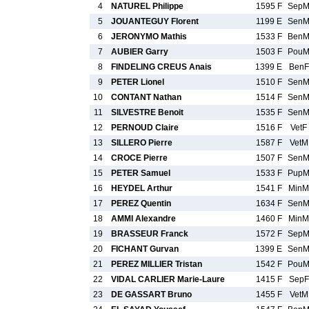
4
NATUREL Philippe
1595 F
Sep
5
JOUANTEGUY Florent
1199 E
Sen
6
JERONYMO Mathis
1533 F
Ben
7
AUBIER Garry
1503 F
Pou
8
FINDELING CREUS Anais
1399 E
BenF
9
PETER Lionel
1510 F
Sen
10
CONTANT Nathan
1514 F
Sen
11
SILVESTRE Benoit
1535 F
Sen
12
PERNOUD Claire
1516 F
VetF
13
SILLERO Pierre
1587 F
VetM
14
CROCE Pierre
1507 F
Sen
15
PETER Samuel
1533 F
Pup
16
HEYDEL Arthur
1541 F
MinM
17
PEREZ Quentin
1634 F
Sen
18
AMMI Alexandre
1460 F
MinM
19
BRASSEUR Franck
1572 F
Sep
20
FICHANT Gurvan
1399 E
Sen
21
PEREZ MILLIER Tristan
1542 F
Pou
22
VIDAL CARLIER Marie-Laure
1415 F
SepF
23
DE GASSART Bruno
1455 F
VetM