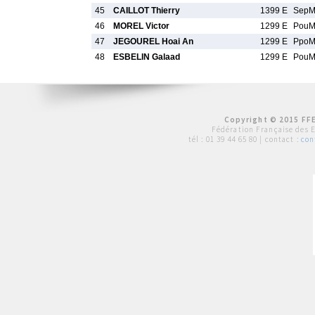
45
CAILLOT Thierry
1399 E
Sep
46
MOREL Victor
1299 E
Pou
47
JEGOUREL Hoai An
1299 E
Ppo
48
ESBELIN Galaad
1299 E
Pou
Copyright © 2015 FFE
Fédération Française des 
tél :
01 39 44 65 80
| contact :
con