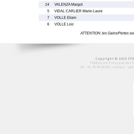
24
VALENZA Margot
5
VIDAL CARLIER Marie-Laure
7
VOLLE Eliam
6
VOLLE Loic
ATTENTION: les Gains/Pertes sont
Copyright © 2015 FFE
Fédération Française des 
tél :
01 39 44 65 80
| contact :
con