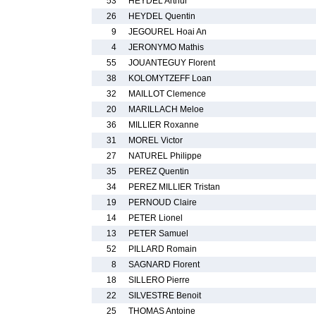
53
HEYDEL Arthur
26
HEYDEL Quentin
9
JEGOUREL Hoai An
4
JERONYMO Mathis
55
JOUANTEGUY Florent
38
KOLOMYTZEFF Loan
32
MAILLOT Clemence
20
MARILLACH Meloe
36
MILLIER Roxanne
31
MOREL Victor
27
NATUREL Philippe
35
PEREZ Quentin
34
PEREZ MILLIER Tristan
19
PERNOUD Claire
14
PETER Lionel
13
PETER Samuel
52
PILLARD Romain
8
SAGNARD Florent
18
SILLERO Pierre
22
SILVESTRE Benoit
25
THOMAS Antoine