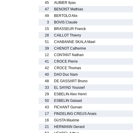
45
AUBIER Ilyas
47
BENOIST Mathias
49
BERTOLO Alix
3
BOVIS Claude
15
BRASSEUR Franck
28
CAILLOT Thierry
51
CHABANNE SKALA Mael
39
CHENOT Catherine
12
CONTANT Nathan
41
CROCE Pierre
42
CROCE Thomas
40
DAO Duc Nam
48
DE GASSART Bruno
33
EL SAYAD Youssef
29
ESBELIN Alex Henri
50
ESBELIN Galaad
43
FICHANT Gurvan
17
FINDELING CREUS Anais
16
GUSTA Maxime
21
HERMANN Gerard