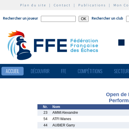
Plan du site
|
Contact
|
Publications
|
Mon C
Rechercher un joueur
Rechercher un club
ACCUEIL
DÉCOUVRIR
FFE
COMPÉTITIONS
SECTEU
Open de 
Perform
Nr.
Nom
23
AMMI Alexandre
54
ATFI Wanes
44
AUBIER Garry