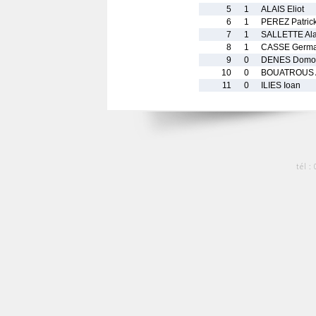
5
1
ALAIS Eliot
6
1
PEREZ Patric
7
1
SALLETTE Ala
8
1
CASSE Germa
9
0
DENES Domo
10
0
BOUATROUS 
11
0
ILIES Ioan
tél :