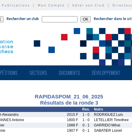
|
Publications
|
Mon Compte
|
Gérer son Club
|
Directeu
Rechercher un club
Rechercher dans le si
PÉTITIONS
SECTEURS
DOCUMENTS
DÉVELOPPEMENT
RAPIDASPOM_21_06_2025
Résultats de la ronde 3
Res.
Noirs
l-Alexandru
2015 F
1 - 0
RODRIGUEZ Luis
NNES Antoine
1800 F
1 - 0
LETELLIER Timothee
ier
1888 F
0 - 1
GARRIDO Mihai
ome
1907 F
0 - 1
SABATIER Lionel