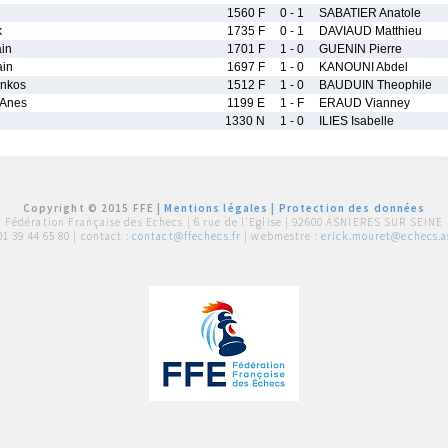
1560 F
0 - 1
SABATIER Anatole
k
1735 F
0 - 1
DAVIAUD Matthieu
in
1701 F
1 - 0
GUENIN Pierre
in
1697 F
1 - 0
KANOUNI Abdel
nkos
1512 F
1 - 0
BAUDUIN Theophile
Anes
1199 E
1 - F
ERAUD Vianney
1330 N
1 - 0
ILIES Isabelle
Copyright © 2015 FFE |
Mentions légales
|
Protection des données
Fédération Française des Echecs |
6 rue de l'Eglise | 92600 ASNIERES SUR SEINE
01 39 44 65 80
| contact :
contact@ffechecs.fr
| webmestre :
erick.mouret@echecs.as