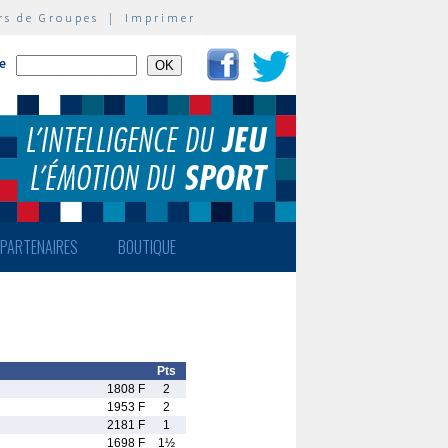
rs de Groupes
|
Imprimer
te
PARTENAIRES
BOUTIQUE
Pts
1808 F
2
1953 F
2
2181 F
1
1698 F
1½