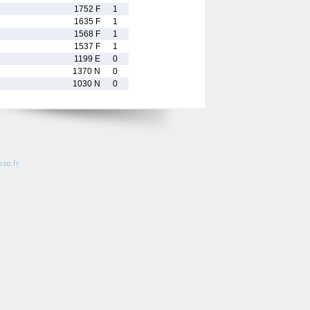
1752 F
1
1635 F
1
1568 F
1
1537 F
1
1199 E
0
1370 N
0
1030 N
0
so.fr