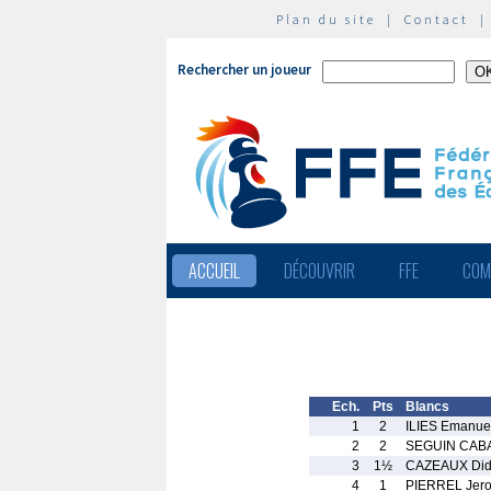
Plan du site
|
Contact
Rechercher un joueur
ACCUEIL
DÉCOUVRIR
FFE
COM
Ech.
Pts
Blancs
1
2
ILIES Emanue
2
2
SEGUIN CABA
3
1½
CAZEAUX Did
4
1
PIERREL Jer