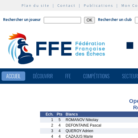
Plan du site
|
Contact
|
Publications
|
Mon C
Rechercher un joueur
Rechercher un club
ACCUEIL
DÉCOUVRIR
FFE
COMPÉTITIONS
SECTEU
Op
R
Ech.
Pts
Blancs
1
5
ROMANOV Nikolay
2
4
DEFONTAINE Pascal
3
4
QUEROY Adrien
4
4
CAZAJUS Marie