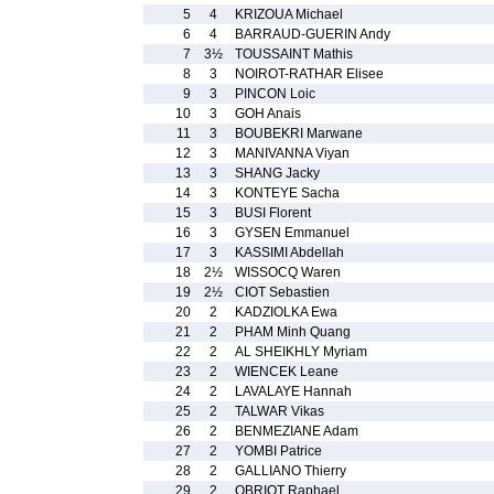
5
4
KRIZOUA Michael
6
4
BARRAUD-GUERIN Andy
7
3½
TOUSSAINT Mathis
8
3
NOIROT-RATHAR Elisee
9
3
PINCON Loic
10
3
GOH Anais
11
3
BOUBEKRI Marwane
12
3
MANIVANNA Viyan
13
3
SHANG Jacky
14
3
KONTEYE Sacha
15
3
BUSI Florent
16
3
GYSEN Emmanuel
17
3
KASSIMI Abdellah
18
2½
WISSOCQ Waren
19
2½
CIOT Sebastien
20
2
KADZIOLKA Ewa
21
2
PHAM Minh Quang
22
2
AL SHEIKHLY Myriam
23
2
WIENCEK Leane
24
2
LAVALAYE Hannah
25
2
TALWAR Vikas
26
2
BENMEZIANE Adam
27
2
YOMBI Patrice
28
2
GALLIANO Thierry
29
2
OBRIOT Raphael