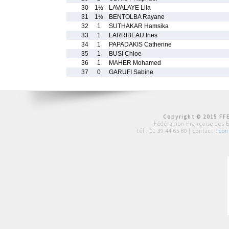
30
1½
LAVALAYE Lila
31
1½
BENTOLBA Rayane
32
1
SUTHAKAR Hamsika
33
1
LARRIBEAU Ines
34
1
PAPADAKIS Catherine
35
1
BUSI Chloe
36
1
MAHER Mohamed
37
0
GARUFI Sabine
Copyright © 2015 FFE
Fédération Française des 
tél :
01 39 44 65 80
| contact :
con