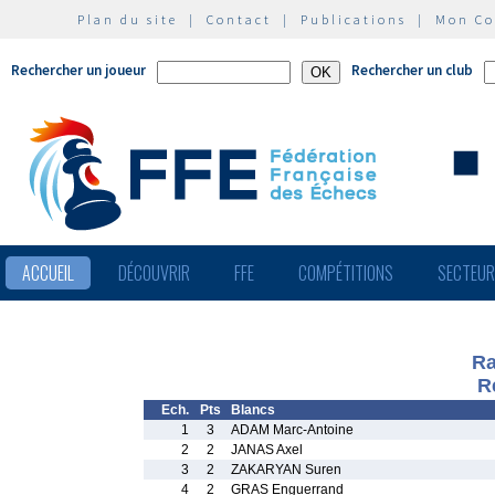
Plan du site
|
Contact
|
Publications
|
Mon C
Rechercher un joueur
Rechercher un club
ACCUEIL
DÉCOUVRIR
FFE
COMPÉTITIONS
SECTEU
Ra
R
Ech.
Pts
Blancs
1
3
ADAM Marc-Antoine
2
2
JANAS Axel
3
2
ZAKARYAN Suren
4
2
GRAS Enguerrand