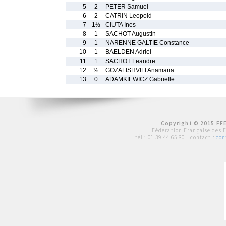
5
2
PETER Samuel
6
2
CATRIN Leopold
7
1½
CIUTA Ines
8
1
SACHOT Augustin
9
1
NARENNE GALTIE Constance
10
1
BAELDEN Adriel
11
1
SACHOT Leandre
12
½
GOZALISHVILI Anamaria
13
0
ADAMKIEWICZ Gabrielle
Copyright © 2015 FFE
Fédération Française des 
tél :
01 39 44 65 80
| contact :
con