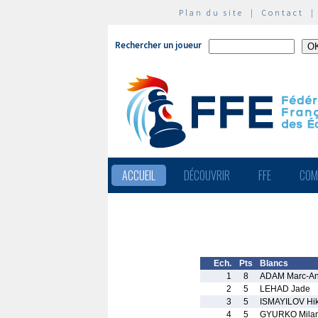
Plan du site
|
Contact
Rechercher un joueur
ACCUEIL
DÉCOUVRIR
FFE
COM
Ech.
Pts
Blancs
1
8
ADAM Marc-An
2
5
LEHAD Jade
3
5
ISMAYILOV Hi
4
5
GYURKO Mila