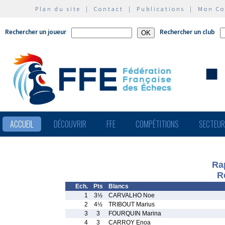
Plan du site
|
Contact
|
Publications
|
Mon C
Rechercher un joueur
Rechercher un club
ACCUEIL
DÉCOUVRIR
FFE
COMPÉTITIONS
SECTEU
Ra
R
Ech.
Pts
Blancs
1
3½
CARVALHO Noe
2
4½
TRIBOUT Marius
3
3
FOURQUIN Marina
4
3
CARROY Enoa