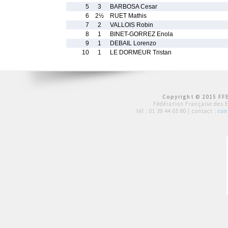
5
3
BARBOSA Cesar
6
2½
RUET Mathis
7
2
VALLOIS Robin
8
1
BINET-GORREZ Enola
9
1
DEBAIL Lorenzo
10
1
LE DORMEUR Tristan
Copyright © 2015 FFE
Fédération Française des 
tél :
01 39 44 65 80
| contact :
con