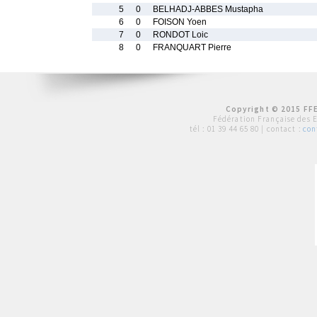
5
0
BELHADJ-ABBES Mustapha
6
0
FOISON Yoen
7
0
RONDOT Loic
8
0
FRANQUART Pierre
Copyright © 2015 FFE
Fédération Française des 
tél :
01 39 44 65 80
| contact :
con