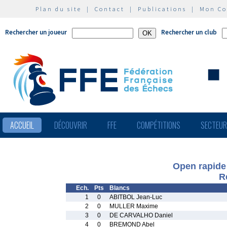
Plan du site
|
Contact
|
Publications
|
Mon C
Rechercher un joueur
Rechercher un club
ACCUEIL
DÉCOUVRIR
FFE
COMPÉTITIONS
SECTEU
Open rapide
R
Ech.
Pts
Blancs
1
0
ABITBOL Jean-Luc
2
0
MULLER Maxime
3
0
DE CARVALHO Daniel
4
0
BREMOND Abel