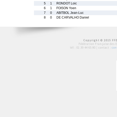
5
1
RONDOT Loic
6
1
FOISON Yoen
7
0
ABITBOL Jean-Luc
8
0
DE CARVALHO Daniel
Copyright © 2015 FFE
Fédération Française des 
tél :
01 39 44 65 80
| contact :
con