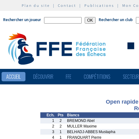
Plan du site
|
Contact
|
Publications
|
Mon C
Rechercher un joueur
Rechercher un club
ACCUEIL
DÉCOUVRIR
FFE
COMPÉTITIONS
SECTEU
Open rapide
R
Ech.
Pts
Blancs
1
2
BREMOND Abel
2
2
MULLER Maxime
3
1
BELHADJ-ABBES Mustapha
4
1
FRANQUART Pierre