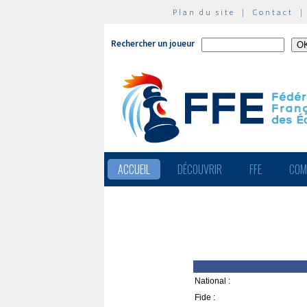
Plan du site
|
Contact
Rechercher un joueur
ACCUEIL
DÉCOUVRIR
FFE
COM
National :
Fide :