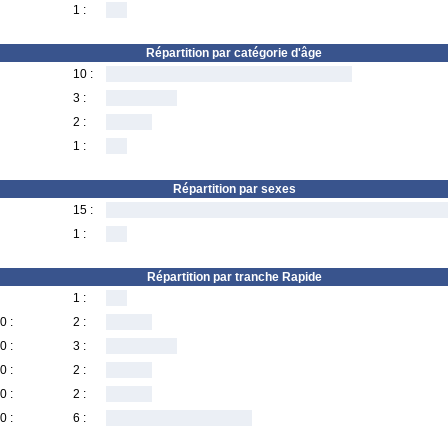
1 :
Répartition par catégorie d'âge
10 :
3 :
2 :
1 :
Répartition par sexes
15 :
1 :
Répartition par tranche Rapide
1 :
0 :
2 :
0 :
3 :
0 :
2 :
0 :
2 :
0 :
6 :