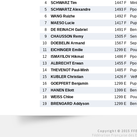
4
SCHWARZ Tim
1447 F
Min
5
SCHWARTZ Alexandre
1493 F
Pp
6
WANG Ruizhe
1492 F
Pu
7
MAESO Lucie
1417 F
Pup
8
DE REINACH Gabriel
1491 F
Be
9
CHAUSSON Remy
1505 F
Se
10
DOEBELIN Armand
1567 F
Se
11
EICHINGER Emilie
1299 E
Pou
12
ISMAYILOV Hikmat
1486 F
Pp
13
ALBRECHT Erwan
1455 F
Pp
14
THEVENOT Paul-Minh
1485 F
Pu
15
KUBLER Christian
1426 F
Vet
16
GOEPFERT Benjamin
1299 E
Pu
17
HANEN Eliott
1399 E
Be
18
WEISS Chloe
1299 E
Pou
19
BRENGARD Addyson
1299 E
Be
Copyright © 2015 FFE
Fédération Française des 