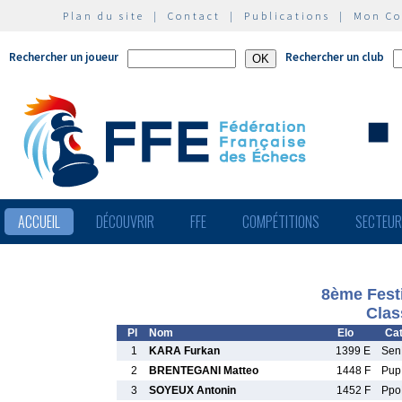
Plan du site
|
Contact
|
Publications
|
Mon C
Rechercher un joueur
Rechercher un club
ACCUEIL
DÉCOUVRIR
FFE
COMPÉTITIONS
SECTEU
8ème Fest
Clas
Pl
Nom
Elo
Cat
1
KARA Furkan
1399 E
Se
2
BRENTEGANI Matteo
1448 F
Pu
3
SOYEUX Antonin
1452 F
Pp