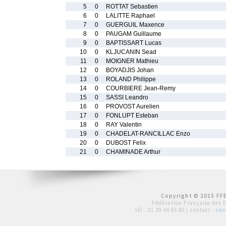
5
0
ROTTAT Sebastien
6
0
LALITTE Raphael
7
0
GUERGUIL Maxence
8
0
PAUGAM Guillaume
9
0
BAPTISSART Lucas
10
0
KLJUCANIN Sead
11
0
MOIGNER Mathieu
12
0
BOYADJIS Johan
13
0
ROLAND Philippe
14
0
COURBIERE Jean-Remy
15
0
SASSI Leandro
16
0
PROVOST Aurelien
17
0
FONLUPT Esteban
18
0
RAY Valentin
19
0
CHADELAT-RANCILLAC Enzo
20
0
DUBOST Felix
21
0
CHAMINADE Arthur
Copyright © 2015 FFE
Fédération Française des 
tél :
01 39 44 65 80
| contact :
con