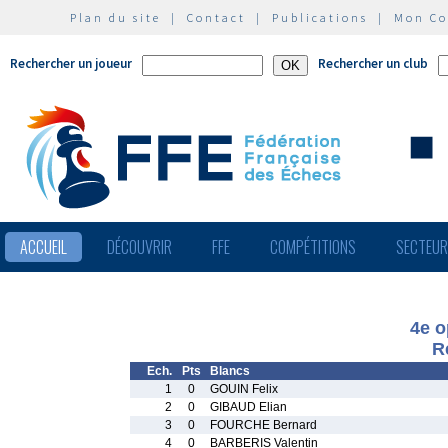
Plan du site
|
Contact
|
Publications
|
Mon C
Rechercher un joueur
Rechercher un club
ACCUEIL
DÉCOUVRIR
FFE
COMPÉTITIONS
SECTEU
4e o
R
Ech.
Pts
Blancs
1
0
GOUIN Felix
2
0
GIBAUD Elian
3
0
FOURCHE Bernard
4
0
BARBERIS Valentin