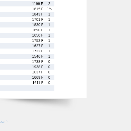
1199 E
2
1815 F
1½
1843 F
1
1701 F
1
1830 F
1
1690 F
1
1650 F
1
1752 F
1
1627 F
1
1722 F
1
1546 F
1
1738 F
0
1938 F
0
1637 F
0
1669 F
0
1611 F
0
so.fr