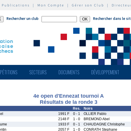
|
Publications
|
Mon Compte
|
Gérer son Club
|
Directeu
Rechercher un club
Rechercher dans le si
PÉTITIONS
SECTEURS
DOCUMENTS
DÉVELOPPEMENT
4e open d'Ennezat tournoi A
Résultats de la ronde 3
Res.
Noirs
el
1991 F
0 - 1
OLLIER Pablo
2148 F
1 - 0
BREMOND Abel
aume
1933 F
0 - 1
CHAUDAGNE Christophe
ntin
2057 F
1 - 0
CONRATH Stephane