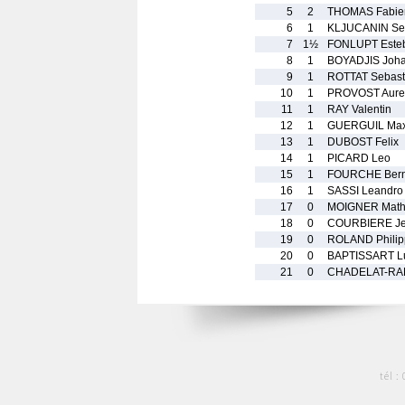
5
2
THOMAS Fabie
6
1
KLJUCANIN Se
7
1½
FONLUPT Este
8
1
BOYADJIS Joh
9
1
ROTTAT Sebast
10
1
PROVOST Aure
11
1
RAY Valentin
12
1
GUERGUIL Ma
13
1
DUBOST Felix
14
1
PICARD Leo
15
1
FOURCHE Bern
16
1
SASSI Leandro
17
0
MOIGNER Math
18
0
COURBIERE J
19
0
ROLAND Philip
20
0
BAPTISSART L
21
0
CHADELAT-RA
tél :