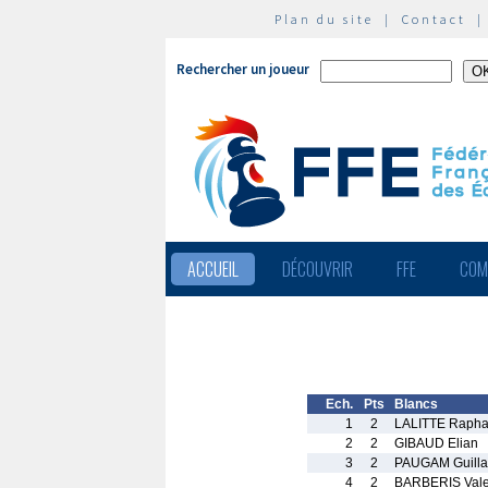
Plan du site
|
Contact
Rechercher un joueur
ACCUEIL
DÉCOUVRIR
FFE
COM
Ech.
Pts
Blancs
1
2
LALITTE Rapha
2
2
GIBAUD Elian
3
2
PAUGAM Guill
4
2
BARBERIS Vale