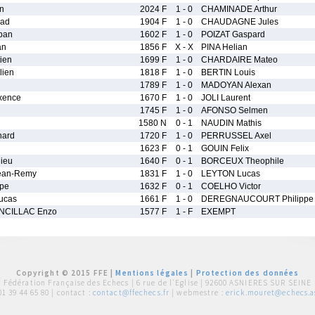
n
2024 F
1 - 0
CHAMINADE Arthur
ad
1904 F
1 - 0
CHAUDAGNE Jules
ban
1602 F
1 - 0
POIZAT Gaspard
an
1856 F
X - X
PINA Helian
ien
1699 F
1 - 0
CHARDAIRE Mateo
lien
1818 F
1 - 0
BERTIN Louis
1789 F
1 - 0
MADOYAN Alexan
xence
1670 F
1 - 0
JOLI Laurent
1745 F
1 - 0
AFONSO Selmen
1580 N
0 - 1
NAUDIN Mathis
ard
1720 F
1 - 0
PERRUSSEL Axel
1623 F
0 - 1
GOUIN Felix
ieu
1640 F
0 - 1
BORCEUX Theophile
ean-Remy
1831 F
1 - 0
LEYTON Lucas
pe
1632 F
0 - 1
COELHO Victor
ucas
1661 F
1 - 0
DEREGNAUCOURT Philippe
NCILLAC Enzo
1577 F
1 - F
EXEMPT
Copyright © 2015 FFE |
Mentions légales
|
Protection des données
Fédération Française des Echecs |
6 rue de l'Eglise | 92600 ASNIERES SUR SEINE
01 39 44 65 80
| contact :
contact@ffechecs.fr
| webmestre :
erick.mouret@echecs.as