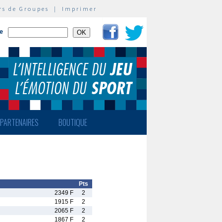
rs de Groupes
|
Imprimer
te
PARTENAIRES
BOUTIQUE
Pts
2349 F
2
1915 F
2
2065 F
2
1867 F
2