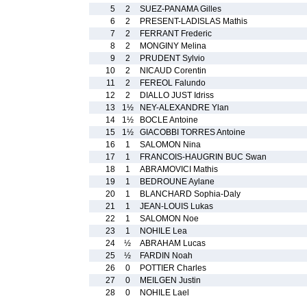
5
2
SUEZ-PANAMA Gilles
6
2
PRESENT-LADISLAS Mathis
7
2
FERRANT Frederic
8
2
MONGINY Melina
9
2
PRUDENT Sylvio
10
2
NICAUD Corentin
11
2
FEREOL Falundo
12
2
DIALLO JUST Idriss
13
1½
NEY-ALEXANDRE Ylan
14
1½
BOCLE Antoine
15
1½
GIACOBBI TORRES Antoine
16
1
SALOMON Nina
17
1
FRANCOIS-HAUGRIN BUC Swan
18
1
ABRAMOVICI Mathis
19
1
BEDROUNE Aylane
20
1
BLANCHARD Sophia-Daly
21
1
JEAN-LOUIS Lukas
22
1
SALOMON Noe
23
1
NOHILE Lea
24
½
ABRAHAM Lucas
25
½
FARDIN Noah
26
0
POTTIER Charles
27
0
MEILGEN Justin
28
0
NOHILE Lael