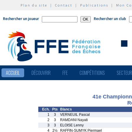
Plan du site
|
Contact
|
Publications
|
Mon C
Rechercher un joueur
Rechercher un club
ACCUEIL
DÉCOUVRIR
FFE
COMPÉTITIONS
SECTEU
41e Championna
R
Ech.
Pts
Blancs
1
3
VERNEUIL Pascal
2
3
RAMDANI Nayati
3
3
ELOISE Lenny
4
2½
RAFFIN-SUMYK Piermael