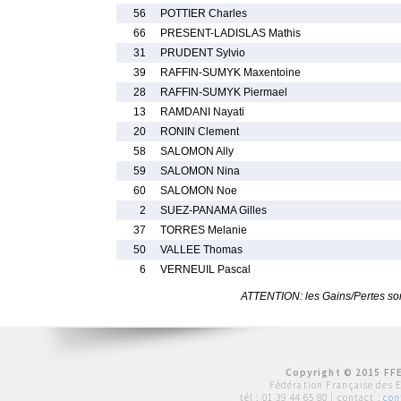
56
POTTIER Charles
66
PRESENT-LADISLAS Mathis
31
PRUDENT Sylvio
39
RAFFIN-SUMYK Maxentoine
28
RAFFIN-SUMYK Piermael
13
RAMDANI Nayati
20
RONIN Clement
58
SALOMON Ally
59
SALOMON Nina
60
SALOMON Noe
2
SUEZ-PANAMA Gilles
37
TORRES Melanie
50
VALLEE Thomas
6
VERNEUIL Pascal
ATTENTION: les Gains/Pertes sont
Copyright © 2015 FFE
Fédération Française des 
tél :
01 39 44 65 80
| contact :
con