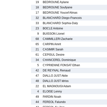
19
BEDROUNE Aylane
18
BEDROUNE Soufyane
17
BEDROUNE Youcef Alinas
32
BLANCHARD Diego-Francois
33
BLANCHARD Sophia-Daly
23
BOCLE Antoine
9
BUISSON Lionel
68
CAMMILLERI Zacharie
65
CARPIN Amrit
21
CASIMIR Sarah
61
CEPISUL Desire
34
CHANCEREL Dominique
5
CYPRIENNE FONSAT Ethan
42
DE REYNAL Renaud
47
DIALLO JUST Akile
48
DIALLO JUST Idriss
22
EL MAGNOUGI Adam
4
ELOISE Lenny
49
FARDIN Noah
44
FEREOL Falundo