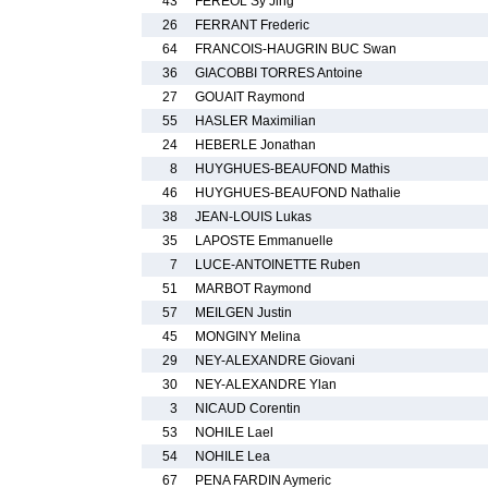
43
FEREOL Sy Jing
26
FERRANT Frederic
64
FRANCOIS-HAUGRIN BUC Swan
36
GIACOBBI TORRES Antoine
27
GOUAIT Raymond
55
HASLER Maximilian
24
HEBERLE Jonathan
8
HUYGHUES-BEAUFOND Mathis
46
HUYGHUES-BEAUFOND Nathalie
38
JEAN-LOUIS Lukas
35
LAPOSTE Emmanuelle
7
LUCE-ANTOINETTE Ruben
51
MARBOT Raymond
57
MEILGEN Justin
45
MONGINY Melina
29
NEY-ALEXANDRE Giovani
30
NEY-ALEXANDRE Ylan
3
NICAUD Corentin
53
NOHILE Lael
54
NOHILE Lea
67
PENA FARDIN Aymeric