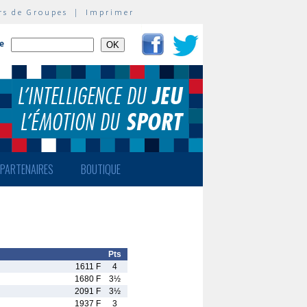
rs de Groupes
|
Imprimer
te
PARTENAIRES
BOUTIQUE
Pts
1611 F
4
1680 F
3½
2091 F
3½
1937 F
3