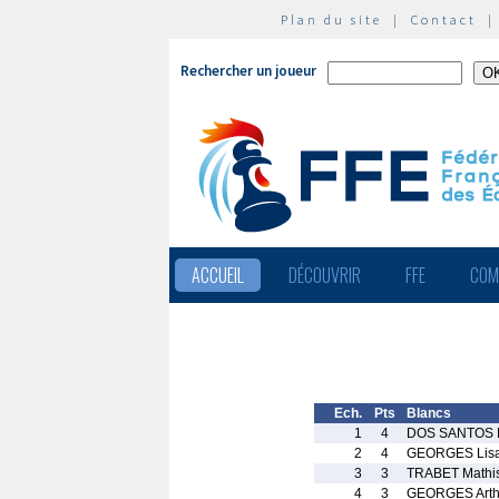
Plan du site
|
Contact
Rechercher un joueur
ACCUEIL
DÉCOUVRIR
FFE
COM
Ech.
Pts
Blancs
1
4
DOS SANTOS L
2
4
GEORGES Lis
3
3
TRABET Mathi
4
3
GEORGES Arth