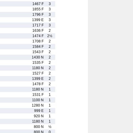
1467 F
3
1855 F
3
1796 F
3
1399 E
3
1717 F
3
1636 F
2
1474 F
2½
1708 F
2
1584 F
2
1543 F
2
1430 N
2
1535 F
2
1180 N
2
1527 F
2
1399 E
2
1478 F
2
1180 N
1
1531 F
1
1100 N
1
1280 N
1
999 E
1
920 N
1
1180 N
1
800 N
½
800 N
0