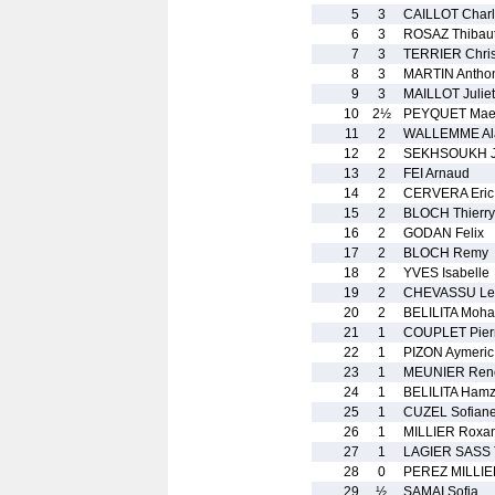
5
3
CAILLOT Char
6
3
ROSAZ Thibau
7
3
TERRIER Chris
8
3
MARTIN Antho
9
3
MAILLOT Juliet
10
2½
PEYQUET Mae
11
2
WALLEMME Al
12
2
SEKHSOUKH 
13
2
FEI Arnaud
14
2
CERVERA Eric
15
2
BLOCH Thierry
16
2
GODAN Felix
17
2
BLOCH Remy
18
2
YVES Isabelle
19
2
CHEVASSU Le
20
2
BELILITA Moh
21
1
COUPLET Pier
22
1
PIZON Aymeric
23
1
MEUNIER Ren
24
1
BELILITA Ham
25
1
CUZEL Sofian
26
1
MILLIER Roxa
27
1
LAGIER SASS T
28
0
PEREZ MILLIER
29
½
SAMAI Sofia