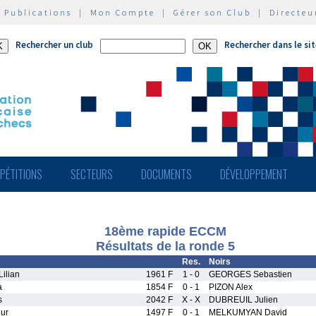
|
Publications
|
Mon Compte
|
Gérer son Club
|
Directeu
Rechercher un club
Rechercher dans le si
PÉTITIONS
SECTEURS
DOCUMENTS
DÉVELOPPEMENT
18ème rapide ECCM
Résultats de la ronde 5
Res.
Noirs
ilian
1961 F
1 - 0
GEORGES Sebastien
a
1854 F
0 - 1
PIZON Alex
s
2042 F
X - X
DUBREUIL Julien
ur
1497 F
0 - 1
MELKUMYAN David