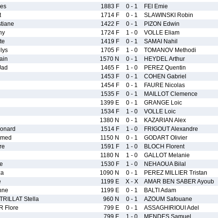
les
1883 F
0 - 1
FEI Emie
t
1714 F
0 - 1
SLAWINSKI Robin
tiane
1422 F
0 - 1
PIZON Edwin
ny
1724 F
1 - 0
VOLLE Eliam
te
1419 F
0 - 1
SAMAI Nahil
lys
1705 F
1 - 0
TOMANOV Methodi
ain
1570 N
0 - 1
HEYDEL Arthur
Jad
1465 F
1 - 0
PEREZ Quentin
1453 F
0 - 1
COHEN Gabriel
1454 F
0 - 1
FAURE Nicolas
1535 F
0 - 1
MAILLOT Clemence
1399 E
0 - 1
GRANGE Loic
1534 F
1 - 0
VOLLE Loic
1380 N
0 - 1
KAZARIAN Alex
onard
1514 F
1 - 0
FRIGOUT Alexandre
amed
1150 N
0 - 1
GODART Olivier
re
1591 F
1 - 0
BLOCH Florent
1180 N
1 - 0
GALLOT Melanie
e
1530 F
1 - 0
NEHAOUA Bilal
za
1090 N
0 - 1
PEREZ MILLIER Tristan
e
1199 E
X - X
AMAR BEN SABER Ayoub
nne
1199 E
0 - 1
BALTI Adam
RILLAT Stella
960 N
0 - 1
AZOUM Safouane
 Flore
799 E
0 - 1
ASSAGHIRIOUI Adel
799 E
1 - 0
MENDES Samuel