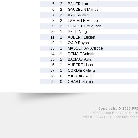
5
2
BAUER Lou
6
2
GAUZELIN Marius
7
2
VIAL Nicolas
8
2
LAMIELLE Matteo
9
2
PEROCHE Augustin
10
1
PETIT Naig
11
1
AUBERT Lucien
12
1
OIJID Rayan
13
1
MASSEHIAN Aristide
14
1
DEMAIE Antonin
15
1
BASMAJI Ayla
16
1
AUBERT Lison
17
1
CORDIER Alicia
18
0
AJEDDIG Nael
19
0
CHABIL Salma
Copyright © 2015 FFE
Fédération Française des 
tél :
01 39 44 65 80
| contact :
con