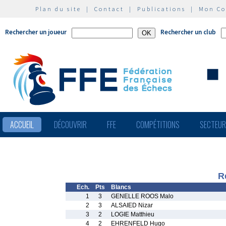
Plan du site
|
Contact
|
Publications
|
Mon C
Rechercher un joueur
Rechercher un club
ACCUEIL
DÉCOUVRIR
FFE
COMPÉTITIONS
SECTEU
R
Ech.
Pts
Blancs
1
3
GENELLE ROOS Malo
2
3
ALSAIED Nizar
3
2
LOGIE Matthieu
4
2
EHRENFELD Hugo