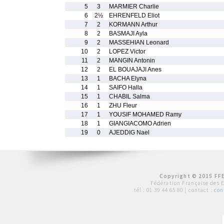
5
3
MARMIER Charlie
6
2½
EHRENFELD Eliot
7
2
KORMANN Arthur
8
2
BASMAJI Ayla
9
2
MASSEHIAN Leonard
10
2
LOPEZ Victor
11
2
MANGIN Antonin
12
2
EL BOUAJAJI Anes
13
1
BACHA Elyna
14
1
SAIFO Halla
15
1
CHABIL Salma
16
1
ZHU Fleur
17
1
YOUSIF MOHAMED Ramy
18
1
GIANGIACOMO Adrien
19
0
AJEDDIG Nael
Copyright © 2015 FFE
Fédération Française des 
tél :
01 39 44 65 80
| contact :
con