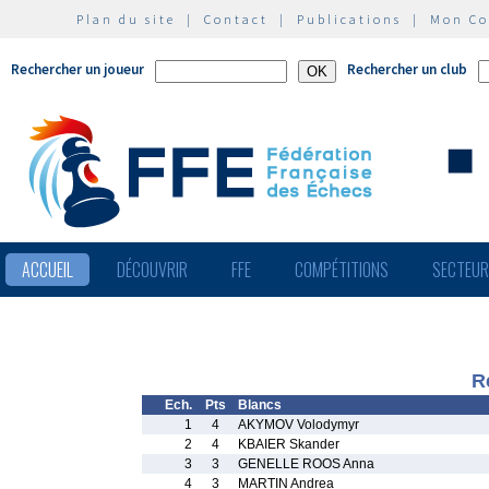
Plan du site
|
Contact
|
Publications
|
Mon C
Rechercher un joueur
Rechercher un club
ACCUEIL
DÉCOUVRIR
FFE
COMPÉTITIONS
SECTEU
R
Ech.
Pts
Blancs
1
4
AKYMOV Volodymyr
2
4
KBAIER Skander
3
3
GENELLE ROOS Anna
4
3
MARTIN Andrea