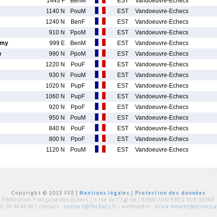
1443 F
BenM
EST
Vandoeuvre-Echecs
1140 N
PouM
EST
Vandoeuvre-Echecs
1240 N
BenF
EST
Vandoeuvre-Echecs
910 N
PpoM
EST
Vandoeuvre-Echecs
amy
999 E
BenM
EST
Vandoeuvre-Echecs
e
990 N
PpoM
EST
Vandoeuvre-Echecs
1220 N
PouF
EST
Vandoeuvre-Echecs
930 N
PouM
EST
Vandoeuvre-Echecs
1020 N
PupF
EST
Vandoeuvre-Echecs
1060 N
PupF
EST
Vandoeuvre-Echecs
920 N
PpoF
EST
Vandoeuvre-Echecs
950 N
PouM
EST
Vandoeuvre-Echecs
840 N
PouF
EST
Vandoeuvre-Echecs
800 N
PpoF
EST
Vandoeuvre-Echecs
1120 N
PouM
EST
Vandoeuvre-Echecs
Copyright © 2015 FFE |
Mentions légales
|
Protection des données
Fédération Française des Echecs |
6 rue de l'Eglise | 92600 ASNIERES SUR SEINE
01 39 44 65 80
| contact :
contact@ffechecs.fr
| webmestre :
erick.mouret@echecs.as