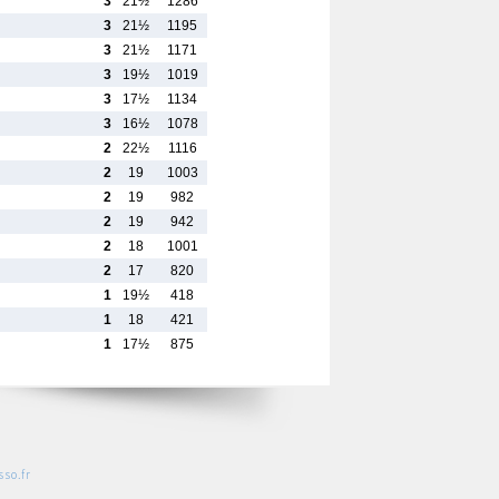
3
21½
1286
3
21½
1195
3
21½
1171
3
19½
1019
3
17½
1134
3
16½
1078
2
22½
1116
2
19
1003
2
19
982
2
19
942
2
18
1001
2
17
820
1
19½
418
1
18
421
1
17½
875
so.fr