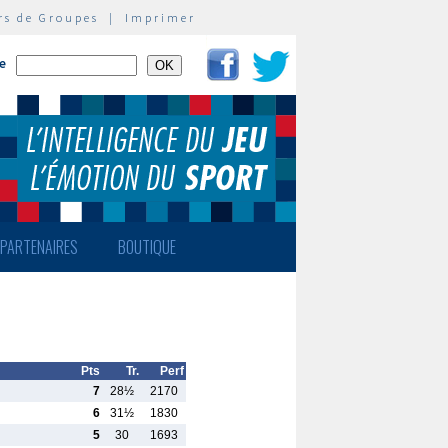
rs de Groupes
|
Imprimer
te
PARTENAIRES
BOUTIQUE
Pts
Tr.
Perf
7
28½
2170
6
31½
1830
5
30
1693