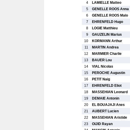
4
LAMIELLE Matteo
5
GENELLE ROOS Anna
6
GENELLE ROOS Malo
7
EHRENFELD Hugo
8
LOGIE Matthieu
9
GAUZELIN Marius
10
KORMANN Arthur
11
MARTIN Andrea
12
MARMIER Charlie
13
BAUER Lou
14
VIAL Nicolas
15
PEROCHE Augustin
16
PETIT Naig
17
EHRENFELD Eliot
18
MASSEHIAN Leonard
19
DEMAIE Antonin
20
EL BOUAJAJI Anes
21
AUBERT Lucien
22
MASSEHIAN Aristide
23
OIJID Rayan