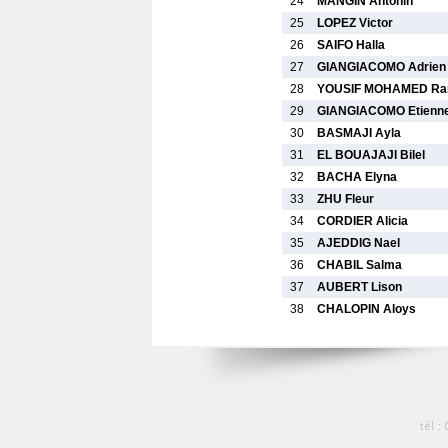
24
MANGIN Antonin
25
LOPEZ Victor
26
SAIFO Halla
27
GIANGIACOMO Adrien
28
YOUSIF MOHAMED R
29
GIANGIACOMO Etienn
30
BASMAJI Ayla
31
EL BOUAJAJI Bilel
32
BACHA Elyna
33
ZHU Fleur
34
CORDIER Alicia
35
AJEDDIG Nael
36
CHABIL Salma
37
AUBERT Lison
38
CHALOPIN Aloys
tél :