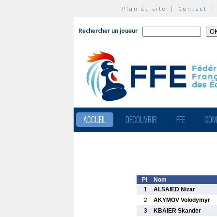
Plan du site
|
Contact
Rechercher un joueur
ACCUEIL
DÉCOUVRIR
FFE
COM
Pl
Nom
1
ALSAIED Nizar
2
AKYMOV Volodymyr
3
KBAIER Skander