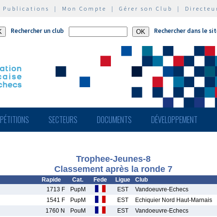
|
Publications
|
Mon Compte
|
Gérer son Club
|
Directeu
Rechercher un club
Rechercher dans le si
PÉTITIONS
SECTEURS
DOCUMENTS
DÉVELOPPEMENT
Trophee-Jeunes-8
Classement après la ronde 7
Rapide
Cat.
Fede
Ligue
Club
1713 F
PupM
EST
Vandoeuvre-Echecs
1541 F
PupM
EST
Echiquier Nord Haut-Marnais
1760 N
PouM
EST
Vandoeuvre-Echecs