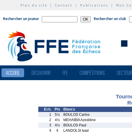
Plan du site
|
Contact
|
Publications
|
Mon C
Rechercher un joueur
Rechercher un club
ACCUEIL
DÉCOUVRIR
FFE
COMPÉTITIONS
SECTEU
Tourno
R
Ech.
Pts
Blancs
1
5½
BOULOS Carlos
2
4½
MEHAIBIA Azeddine
3
4½
BOULOS Paul
4
4
LANDOLSI Iyad