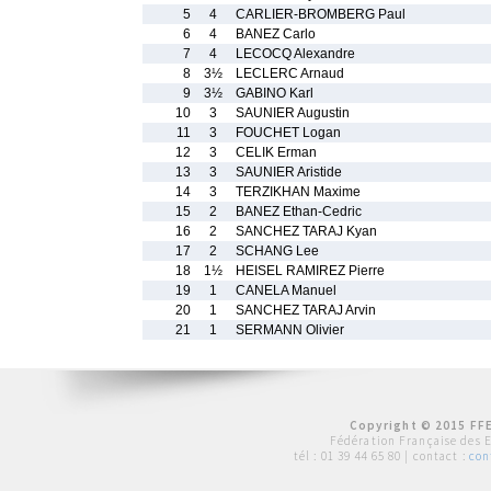
5
4
CARLIER-BROMBERG Paul
6
4
BANEZ Carlo
7
4
LECOCQ Alexandre
8
3½
LECLERC Arnaud
9
3½
GABINO Karl
10
3
SAUNIER Augustin
11
3
FOUCHET Logan
12
3
CELIK Erman
13
3
SAUNIER Aristide
14
3
TERZIKHAN Maxime
15
2
BANEZ Ethan-Cedric
16
2
SANCHEZ TARAJ Kyan
17
2
SCHANG Lee
18
1½
HEISEL RAMIREZ Pierre
19
1
CANELA Manuel
20
1
SANCHEZ TARAJ Arvin
21
1
SERMANN Olivier
Copyright © 2015 FFE
Fédération Française des 
tél :
01 39 44 65 80
| contact :
con