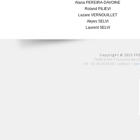
Alana PEREIRA-DAVOINE
Roland PILIEVI
Lazare VERNOUILLET
Akyes SELVI
Laurent SELVI
Copyright © 2015 FFE
Fédération Française des 
tél :
01 39 44 65 80
| contact :
con