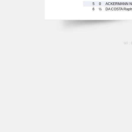
5
0
ACKERMANN N
6
½
DA COSTA Raph
tél :