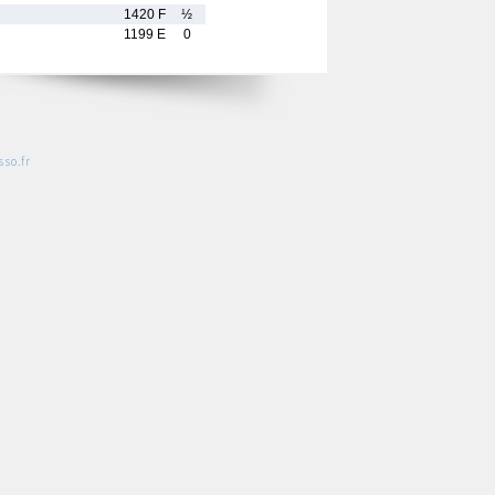
1420 F
½
1199 E
0
so.fr