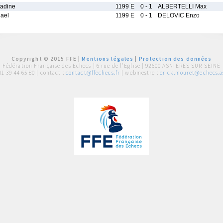
adine
1199 E
0 - 1
ALBERTELLI Max
ael
1199 E
0 - 1
DELOVIC Enzo
Copyright © 2015 FFE |
Mentions légales
|
Protection des données
Fédération Française des Echecs |
6 rue de l'Eglise | 92600 ASNIERES SUR SEINE
01 39 44 65 80
| contact :
contact@ffechecs.fr
| webmestre :
erick.mouret@echecs.as