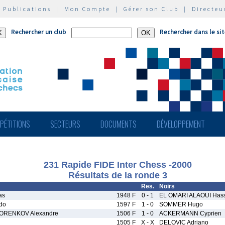
|
Publications
|
Mon Compte
|
Gérer son Club
|
Directeu
Rechercher un club
Rechercher dans le si
PÉTITIONS
SECTEURS
DOCUMENTS
DÉVELOPPEMENT
231 Rapide FIDE Inter Chess -2000
Résultats de la ronde 3
Res.
Noirs
as
1948 F
0 - 1
EL OMARI ALAOUI Has
do
1597 F
1 - 0
SOMMER Hugo
ORENKOV Alexandre
1506 F
1 - 0
ACKERMANN Cyprien
1505 F
X - X
DELOVIC Adriano