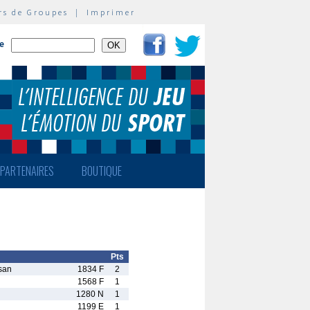
rs de Groupes
|
Imprimer
te
PARTENAIRES
BOUTIQUE
Pts
san
1834 F
2
1568 F
1
1280 N
1
1199 E
1