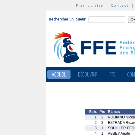
Plan du site
|
Contact
Rechercher un joueur
ACCUEIL
DÉCOUVRIR
FFE
COM
Ech.
Pts
Blancs
1
2
RUDIANO Nicol
2
2
ESTRADA Ricar
3
1
SOUILLER-FED
4
1
ABBEY Anate