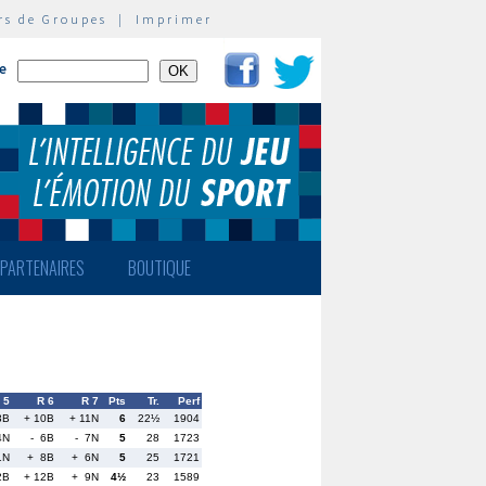
rs de Groupes
|
Imprimer
te
PARTENAIRES
BOUTIQUE
 5
R 6
R 7
Pts
Tr.
Perf
3B
+ 10B
+ 11N
6
22½
1904
4N
- 6B
- 7N
5
28
1723
1N
+ 8B
+ 6N
5
25
1721
2B
+ 12B
+ 9N
4½
23
1589