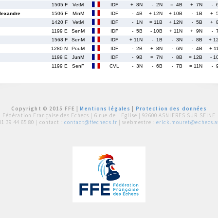
1505 F
VetM
IDF
+ 8N
- 2N
= 4B
+ 7N
- 
exandre
1506 F
MinM
IDF
- 4B
+ 12N
+ 10B
- 1B
+ 
1420 F
VetM
IDF
- 1N
= 11B
+ 12N
- 5B
+ 
1199 E
SenM
IDF
- 5B
- 10B
+ 11N
+ 9N
- 
1568 F
SenM
IDF
+ 11N
- 1B
- 3N
- 8B
+ 1
1280 N
PouM
IDF
- 2B
+ 8N
- 6N
- 4B
+ 1
1199 E
JunM
IDF
- 9B
= 7N
- 8B
= 12B
- 1
1199 E
SenF
CVL
- 3N
- 6B
- 7B
= 11N
- 
Copyright © 2015 FFE |
Mentions légales
|
Protection des données
Fédération Française des Echecs |
6 rue de l'Eglise | 92600 ASNIERES SUR SEINE
01 39 44 65 80
| contact :
contact@ffechecs.fr
| webmestre :
erick.mouret@echecs.as