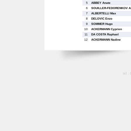
5
ABBEY Anate
6
SOUILLER-FEDORENKOV Al
7
ALBERTELLI Max
8
DELOVIC Enzo
9
SOMMER Hugo
10
ACKERMANN Cyprien
11
DA COSTA Raphael
12
ACKERMANN Nadine
tél :