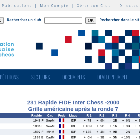
|
Publications
|
Mon Compte
|
Gérer son Club
|
Directeu
Rechercher un club
Rechercher dans le si
PÉTITIONS
SECTEURS
DOCUMENTS
DÉVELOPPEMENT
231 Rapide FIDE Inter Chess -2000
Grille américaine après la ronde 7
Rapide
Cat.
Fede
Ligue
R 1
R 2
R 3
R 4
R
1948 F
SepM
IDF
+ 7B
+ 9N
- 2B
+ 6N
+ 
1834 F
SenM
IDF
+ 10N
+ 5B
+ 1N
+ 3B
+ 
1597 F
MinM
IDF
+ 12B
+ 4N
+ 9B
- 2N
- 
1199 E
CadM
IDF
+ 6N
- 3B
= 5N
+ 10N
- 