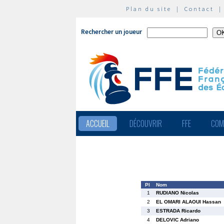
Plan du site
|
Contact
Rechercher un joueur
ACCUEIL
DÉCOUVRIR
FFE
COM
Pl
Nom
1
RUDIANO Nicolas
2
EL OMARI ALAOUI Hassan
3
ESTRADA Ricardo
4
DELOVIC Adriano