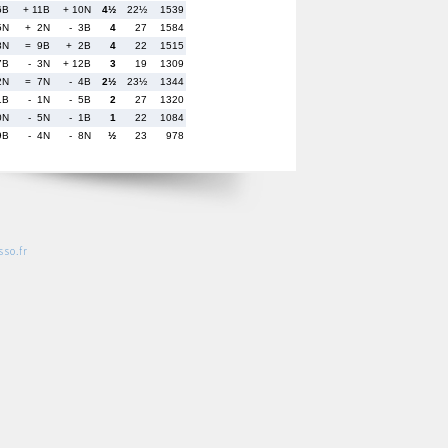
6B
+ 11B
+ 10N
4½
22½
1539
5N
+ 2N
- 3B
4
27
1584
8N
= 9B
+ 2B
4
22
1515
7B
- 3N
+ 12B
3
19
1309
2N
= 7N
- 4B
2½
23½
1344
1B
- 1N
- 5B
2
27
1320
0N
- 5N
- 1B
1
22
1084
9B
- 4N
- 8N
½
23
978
so.fr