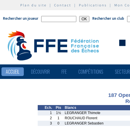
Plan du site
|
Contact
|
Publications
|
Mon C
Rechercher un joueur
Rechercher un club
ACCUEIL
DÉCOUVRIR
FFE
COMPÉTITIONS
SECTEU
187 Open
R
Ech.
Pts
Blancs
1
1½
LEGRANGER Thimote
2
1
ROUCHAUD Florent
3
0
LEGRANGER Sebastien