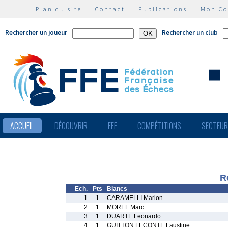
Plan du site
|
Contact
|
Publications
|
Mon C
Rechercher un joueur
Rechercher un club
ACCUEIL
DÉCOUVRIR
FFE
COMPÉTITIONS
SECTEU
R
Ech.
Pts
Blancs
1
1
CARAMELLI Marion
2
1
MOREL Marc
3
1
DUARTE Leonardo
4
1
GUITTON LECONTE Faustine