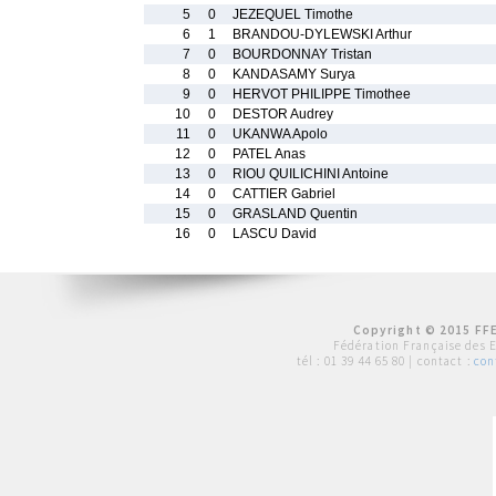
5
0
JEZEQUEL Timothe
6
1
BRANDOU-DYLEWSKI Arthur
7
0
BOURDONNAY Tristan
8
0
KANDASAMY Surya
9
0
HERVOT PHILIPPE Timothee
10
0
DESTOR Audrey
11
0
UKANWA Apolo
12
0
PATEL Anas
13
0
RIOU QUILICHINI Antoine
14
0
CATTIER Gabriel
15
0
GRASLAND Quentin
16
0
LASCU David
Copyright © 2015 FFE
Fédération Française des 
tél :
01 39 44 65 80
| contact :
con