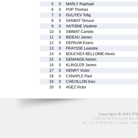
5
0
MARLY Raphael
6
0
POP Thomas
7
0
GULIYEV Tofig
8
0
GANBAT Tenuun
9
0
ANTOINE Vladimir
10
0
SIMMAT Camille
11
0
BIDEAU James
12
0
DEPAUW Evans
13
0
FRAYSSE Leandre
14
0
BOUCHEX-BELLOMIE Alexis
15
0
DEMANGE Adrien
16
0
KLINGLER James
17
0
HENRY Victor
18
0
CANAPLE Paul
19
0
CHEVILLON Ines
20
0
AGEZ Victor
Copyright © 2015 FFE
Fédération Française des 
tél :
01 39 44 65 80
| contact :
con