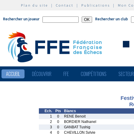
Plan du site
|
Contact
|
Publications
|
Mon C
Rechercher un joueur
Rechercher un club
ACCUEIL
DÉCOUVRIR
FFE
COMPÉTITIONS
SECTEU
Festi
R
Ech.
Pts
Blancs
1
0
RENE Benoit
2
0
BORDIER Nathanel
3
0
GANBAT Tushig
4
0
CHEVILLON Sylvie