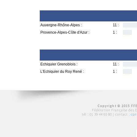
Auvergne-Rhône-Alpes :
11 :
Provence-Alpes-Côte d'Azur :
1 :
Echiquier Grenoblois :
11 :
L'Echiquier du Roy René :
1 :
Copyright © 2015 FFE
Fédération Française des 
tél :
01 39 44 65 80
| contact :
con