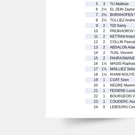
5
3
TU Mathias
6
2½
EL ZEIN Zayne
7
2½
BORNHOFEN Va
8
2½
TULLIEZ Andre
9
2
TIZI Samy
10
2
PROKHOROV 
11
2
KETTANI Arsen
12
2
COLLIN Pasca
13
2
ABSALON Ad
14
2
TUAL Vincent
15
2
FAHRASMANE 
16
1½
MAGIS Raphae
17
1½
MAILLIEZ Seba
18
1½
KHAM-NGUYEN
19
1
COAT Sven
20
1
NEGRE Maxim
21
1
FEDIERE Luci
22
1
BOURGEOIS Vi
23
1
COUDERC Aud
24
0
LEBOURG Ced