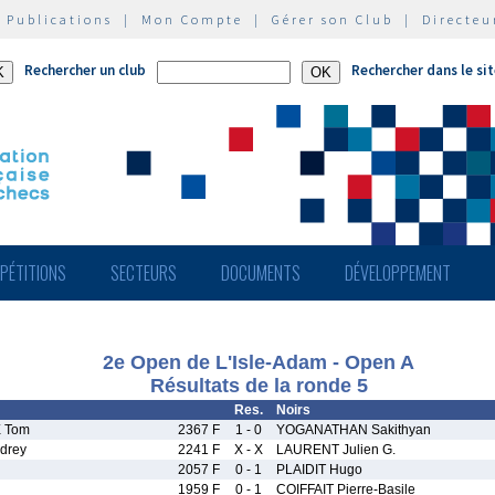
|
Publications
|
Mon Compte
|
Gérer son Club
|
Directeu
Rechercher un club
Rechercher dans le si
PÉTITIONS
SECTEURS
DOCUMENTS
DÉVELOPPEMENT
2e Open de L'Isle-Adam - Open A
Résultats de la ronde 5
Res.
Noirs
 Tom
2367 F
1 - 0
YOGANATHAN Sakithyan
drey
2241 F
X - X
LAURENT Julien G.
2057 F
0 - 1
PLAIDIT Hugo
1959 F
0 - 1
COIFFAIT Pierre-Basile