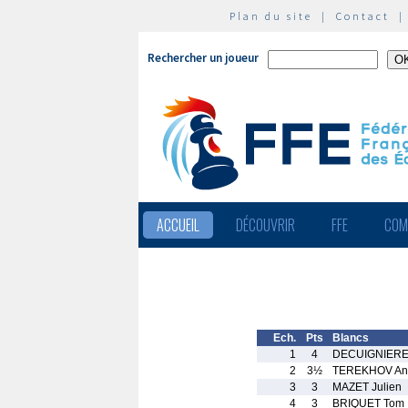
Plan du site
|
Contact
Rechercher un joueur
ACCUEIL
DÉCOUVRIR
FFE
COM
Ech.
Pts
Blancs
1
4
DECUIGNIERE
2
3½
TEREKHOV An
3
3
MAZET Julien
4
3
BRIQUET Tom