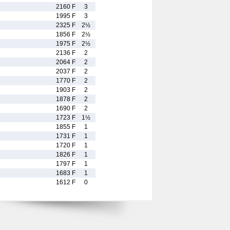
2160 F
3
1995 F
3
2325 F
2½
1856 F
2½
1975 F
2½
2136 F
2
2064 F
2
2037 F
2
1770 F
2
1903 F
2
1878 F
2
1690 F
2
1723 F
1½
1855 F
1
1731 F
1
1720 F
1
1826 F
1
1797 F
1
1683 F
1
1612 F
0