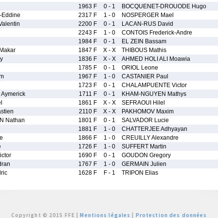
1963 F
0 - 1
BOCQUENET-DROUODE Hugo
-Eddine
2317 F
1 - 0
NOSPERGER Mael
lentin
2200 F
0 - 1
LACAN-RUS David
2243 F
1 - 0
CONTOIS Frederick-Andre
1984 F
0 - 1
EL ZEIN Bassam
Makar
1847 F
X - X
THIBOUS Mathis
y
1836 F
X - X
AHMED HOLI ALI Moawia
l
1785 F
0 - 1
ORIOL Leone
am
1967 F
1 - 0
CASTANIER Paul
1723 F
0 - 1
CHALAMPUENTE Victor
Aymerick
1711 F
0 - 1
KHAM-NGUYEN Mathys
l
1861 F
X - X
SEFRAOUI Hilel
stien
2110 F
X - X
PAKHOMOV Maxim
 Nathan
1801 F
0 - 1
SALVADOR Lucie
1881 F
1 - 0
CHATTERJEE Adhyayan
e
1866 F
1 - 0
CREUILLY Alexandre
e
1726 F
1 - 0
SUFFERT Martin
ctor
1690 F
0 - 1
GOUDON Gregory
ran
1767 F
1 - 0
GERMAIN Julien
ric
1628 F
F - 1
TRIPON Elias
Copyright © 2015 FFE |
Mentions légales
|
Protection des données