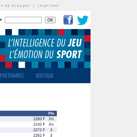
rs de Groupes
|
Imprimer
te
PARTENAIRES
BOUTIQUE
Pts
2283 F
3½
2142 F
3½
2272 F
3
2261 F
3