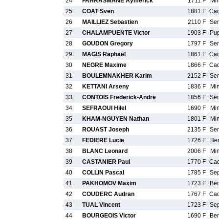
24
FAHRASMANE Aymerick
1711 F
Mi
25
COAT Sven
1881 F
Ca
26
MAILLIEZ Sebastien
2110 F
Se
27
CHALAMPUENTE Victor
1903 F
Pu
28
GOUDON Gregory
1797 F
Se
29
MAGIS Raphael
1861 F
Ca
30
NEGRE Maxime
1866 F
Ca
31
BOULEMNAKHER Karim
2152 F
Se
32
KETTANI Arseny
1836 F
Mi
33
CONTOIS Frederick-Andre
1856 F
Se
34
SEFRAOUI Hilel
1690 F
Mi
35
KHAM-NGUYEN Nathan
1801 F
Mi
36
ROUAST Joseph
2135 F
Se
37
FEDIERE Lucie
1726 F
Be
38
BLANC Leonard
2006 F
Mi
39
CASTANIER Paul
1770 F
Ca
40
COLLIN Pascal
1785 F
Se
41
PAKHOMOV Maxim
1723 F
Be
42
COUDERC Audran
1767 F
Ca
43
TUAL Vincent
1723 F
Se
44
BOURGEOIS Victor
1690 F
Be