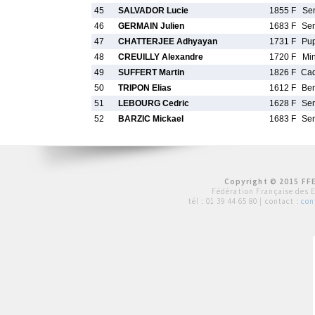
45
SALVADOR Lucie
1855 F
Se
46
GERMAIN Julien
1683 F
Se
47
CHATTERJEE Adhyayan
1731 F
Pu
48
CREUILLY Alexandre
1720 F
Mi
49
SUFFERT Martin
1826 F
Ca
50
TRIPON Elias
1612 F
Be
51
LEBOURG Cedric
1628 F
Se
52
BARZIC Mickael
1683 F
Se
Copyright © 2015 FFE
Fédération Française des 
tél :
01 39 44 65 80
| contact :
con