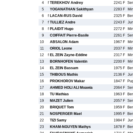
4
f
TEREKHOV Andrey
2241 F
Se
5
YOGANATHAN Sakithyan
2283 F
Mi
6
f
LACAN-RUS David
2325 F
Be
7
f
TULLIEZ Andre
2243 F
Ju
8
f
PLAIDIT Hugo
2272 F
Mi
9
COIFFAIT Pierre-Basile
2261 F
Se
10
ABSALON Adam
1967 F
Mi
11
ORIOL Leone
2037 F
Mi
12
f
EL ZEIN Zayne-Eddine
2317 F
Mi
13
BORNHOFEN Valentin
2200 F
Mi
14
EL ZEIN Bassam
1975 F
Be
15
THIBOUS Mathis
2136 F
Ju
16
PROKHOROV Makar
1847 F
Pu
17
AHMED HOLI ALI Moawia
2064 F
Se
18
TU Mathias
1963 F
Be
19
MAZET Julien
2057 F
Se
20
BRIQUET Tom
1959 F
Be
21
NOSPERGER Mael
1995 F
Be
22
TIZI Samy
1984 F
Ju
23
KHAM-NGUYEN Mathys
1878 F
Be