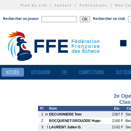
Plan du site
|
Contact
|
Publications
|
Mon C
Rechercher un joueur
Rechercher un club
ACCUEIL
DÉCOUVRIR
FFE
COMPÉTITIONS
SECTEU
2e Ope
Clas
Pl
Nom
Elo
Ca
1
m
DECUIGNIERE Tom
2367 F
Se
2
BOCQUENET-DROUODE Hugo
2160 F
Be
3
f
LAURENT Julien G.
2142 F
Se