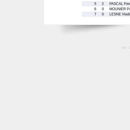
5
2
PASCAL Fred
6
0
MOUNIER Pa
7
0
LESNE Vladi
tél :