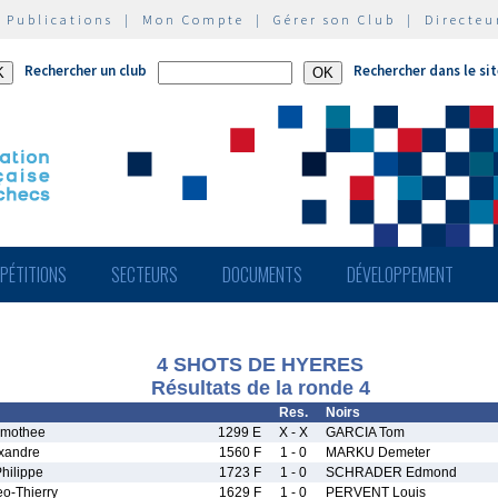
|
Publications
|
Mon Compte
|
Gérer son Club
|
Directeu
Rechercher un club
Rechercher dans le si
PÉTITIONS
SECTEURS
DOCUMENTS
DÉVELOPPEMENT
4 SHOTS DE HYERES
Résultats de la ronde 4
Res.
Noirs
mothee
1299 E
X - X
GARCIA Tom
xandre
1560 F
1 - 0
MARKU Demeter
ilippe
1723 F
1 - 0
SCHRADER Edmond
o-Thierry
1629 F
1 - 0
PERVENT Louis