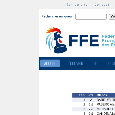
Plan du site
|
Contact
Rechercher un joueur
ACCUEIL
DÉCOUVRIR
FFE
COM
Ech.
Pts
Blancs
1
2
BARRUEL Ti
2
1½
PASERO Ale
3
2½
MENARDO Ph
4
1½
CANDELA Le