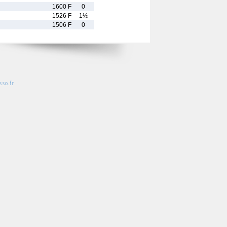
1600 F
0
1526 F
1½
1506 F
0
so.fr