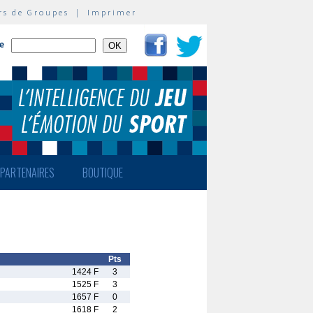
rs de Groupes
|
Imprimer
te
PARTENAIRES
BOUTIQUE
Pts
1424 F
3
1525 F
3
1657 F
0
1618 F
2