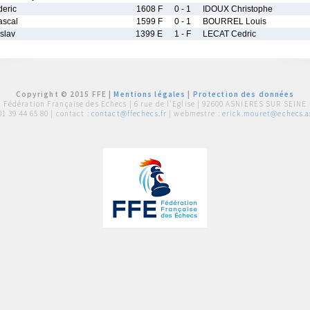
eric
1608 F
0 - 1
IDOUX Christophe
scal
1599 F
0 - 1
BOURREL Louis
slav
1399 E
1 - F
LECAT Cedric
Copyright © 2015 FFE |
Mentions légales
|
Protection des données
Fédération Française des Echecs |
6 rue de l'Eglise | 92600 ASNIERES SUR SEINE
01 39 44 65 80
| contact :
contact@ffechecs.fr
| webmestre :
erick.mouret@echecs.as