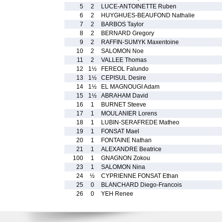
5
2
LUCE-ANTOINETTE Ruben
6
2
HUYGHUES-BEAUFOND Nathalie
7
2
BARBOS Taylor
8
2
BERNARD Gregory
9
2
RAFFIN-SUMYK Maxentoine
10
2
SALOMON Noe
11
2
VALLEE Thomas
12
1½
FEREOL Falundo
13
1½
CEPISUL Desire
14
1½
EL MAGNOUGI Adam
15
1½
ABRAHAM David
16
1
BURNET Steeve
17
1
MOULANIER Lorens
18
1
LUBIN-SERAFREDE Matheo
19
1
FONSAT Mael
20
1
FONTAINE Nathan
21
1
ALEXANDRE Beatrice
100
1
GNAGNON Zokou
23
1
SALOMON Nina
24
½
CYPRIENNE FONSAT Ethan
25
0
BLANCHARD Diego-Francois
26
0
YEH Renee