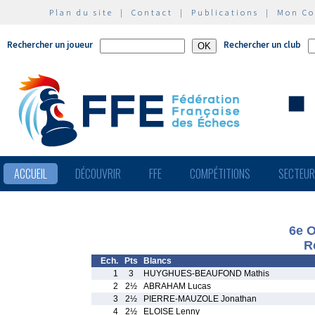
Plan du site
|
Contact
|
Publications
|
Mon C
Rechercher un joueur
Rechercher un club
ACCUEIL
DÉCOUVRIR
FFE
COMPÉTITIONS
SECTEU
6e O
R
Ech.
Pts
Blancs
1
3
HUYGHUES-BEAUFOND Mathis
2
2½
ABRAHAM Lucas
3
2½
PIERRE-MAUZOLE Jonathan
4
2½
ELOISE Lenny