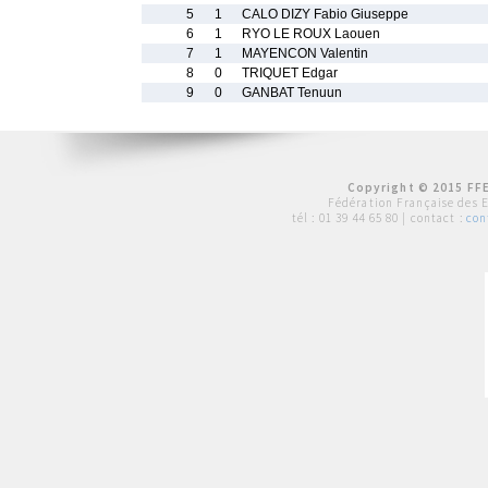
5
1
CALO DIZY Fabio Giuseppe
6
1
RYO LE ROUX Laouen
7
1
MAYENCON Valentin
8
0
TRIQUET Edgar
9
0
GANBAT Tenuun
Copyright © 2015 FFE
Fédération Française des 
tél :
01 39 44 65 80
| contact :
con