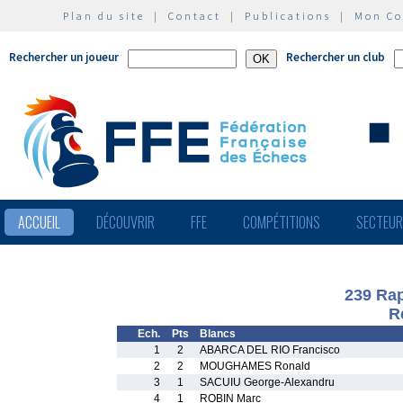
Plan du site
|
Contact
|
Publications
|
Mon C
Rechercher un joueur
Rechercher un club
ACCUEIL
DÉCOUVRIR
FFE
COMPÉTITIONS
SECTEU
239 Rap
R
Ech.
Pts
Blancs
1
2
ABARCA DEL RIO Francisco
2
2
MOUGHAMES Ronald
3
1
SACUIU George-Alexandru
4
1
ROBIN Marc