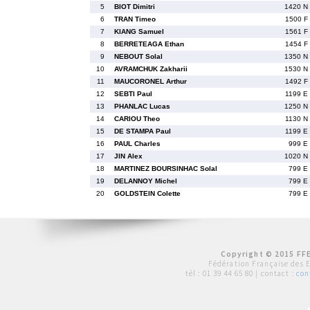
5
BIOT Dimitri
1420 N
6
TRAN Timeo
1500 F
7
KIANG Samuel
1561 F
8
BERRETEAGA Ethan
1454 F
9
NEBOUT Solal
1350 N
10
AVRAMCHUK Zakharii
1530 N
11
MAUCORONEL Arthur
1492 F
12
SEBTI Paul
1199 E
13
PHANLAC Lucas
1250 N
14
CARIOU Theo
1130 N
15
DE STAMPA Paul
1199 E
16
PAUL Charles
999 E
17
JIN Alex
1020 N
18
MARTINEZ BOURSINHAC Solal
799 E
19
DELANNOY Michel
799 E
20
GOLDSTEIN Colette
799 E
Copyright © 2015 FFE
Fédération Française des 
tél :
01 39 44 65 80
| contact :
con