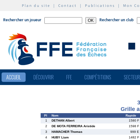
Plan du site
|
Contact
|
Publications
|
Mon C
Rechercher un joueur
Rechercher un club
ACCUEIL
DÉCOUVRIR
FFE
COMPÉTITIONS
SECTEU
Grille 
Pl
Nom
Rapide
1
DETHAN Albert
1580 F
2
DE MOTA FERREIRA Aristide
1598 F
3
HAMACHER Thomas
999 E
4
HUBY Liam
1482 F