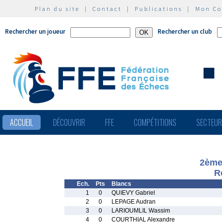
Plan du site
|
Contact
|
Publications
|
Mon C
Rechercher un joueur
Rechercher un club
ACCUEIL
DÉCOUVRIR
FFE
COMPÉTITIONS
SECTEU
2ème
R
Ech.
Pts
Blancs
1
0
QUIEVY Gabriel
2
0
LEPAGE Audran
3
0
LARIOUMLIL Wassim
4
0
COURTHIAL Alexandre