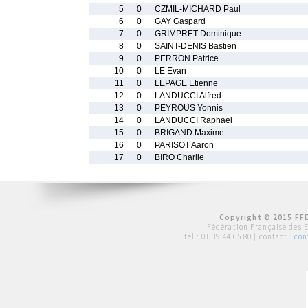
5
0
CZMIL-MICHARD Paul
6
0
GAY Gaspard
7
0
GRIMPRET Dominique
8
0
SAINT-DENIS Bastien
9
0
PERRON Patrice
10
0
LE Evan
11
0
LEPAGE Etienne
12
0
LANDUCCI Alfred
13
0
PEYROUS Yonnis
14
0
LANDUCCI Raphael
15
0
BRIGAND Maxime
16
0
PARISOT Aaron
17
0
BIRO Charlie
Copyright © 2015 FFE
Fédération Française des 
tél :
01 39 44 65 80
| contact :
con