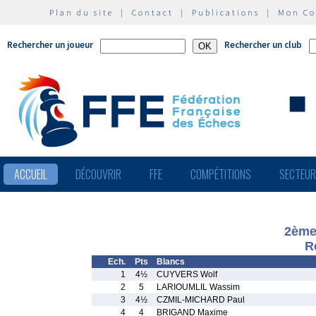
Plan du site
|
Contact
|
Publications
|
Mon C
Rechercher un joueur
Rechercher un club
ACCUEIL
DÉCOUVRIR
FFE
COMPÉTITIONS
SECTEU
2ème
R
Ech.
Pts
Blancs
1
4½
CUYVERS Wolf
2
5
LARIOUMLIL Wassim
3
4½
CZMIL-MICHARD Paul
4
4
BRIGAND Maxime