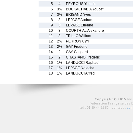
5
4
PEYROUS Yonnis
6
3½
BOUKACHABIA Youcef
7
3½
BRIGAND Yves
8
3
LEPAGE Audran
9
3
LEPAGE Etienne
10
3
COURTHIAL Alexandre
11
3
TRILLO William
12
2½
PERRON Cyril
13
2½
GAY Frederic
14
2
GAY Gaspard
15
2
CHASTANG Frederic
16
1½
LANDUCCI Raphael
17
1½
LEPAGE Natacha
18
1½
LANDUCCI Alfred
Copyright © 2015 FFE
Fédération Française des 
tél :
01 39 44 65 80
| contact :
con