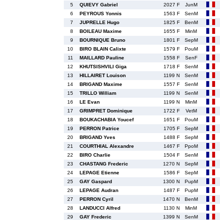
5
QUIEVY Gabriel
2027 F
JunM
6
PEYROUS Yonnis
1563 F
SenM
7
JUPRELLE Hugo
1825 F
BenM
8
BOILEAU Maxime
1655 F
MinM
9
BOURNIQUE Bruno
1801 F
SepM
10
BIRO BLAIN Calixte
1579 F
PouM
11
MAILLARD Pauline
1558 F
SenF
12
KHUTSISHVILI Giga
1718 F
SenM
13
HILLAIRET Louison
1199 N
SenM
14
BRIGAND Maxime
1557 F
SenM
15
TRILLO William
1199 N
SenM
16
LE Evan
1199 N
MinM
17
GRIMPRET Dominique
1722 F
VetM
18
BOUKACHABIA Youcef
1651 F
PouM
19
PERRON Patrice
1705 F
SepM
20
BRIGAND Yves
1488 F
SepM
21
COURTHIAL Alexandre
1467 F
PpoM
22
BIRO Charlie
1504 F
SenM
23
CHASTANG Frederic
1270 N
SepM
24
LEPAGE Etienne
1586 F
SepM
25
GAY Gaspard
1300 N
PupM
26
LEPAGE Audran
1487 F
PupM
27
PERRON Cyril
1470 N
BenM
28
LANDUCCI Alfred
1130 N
MinM
29
GAY Frederic
1399 N
SenM