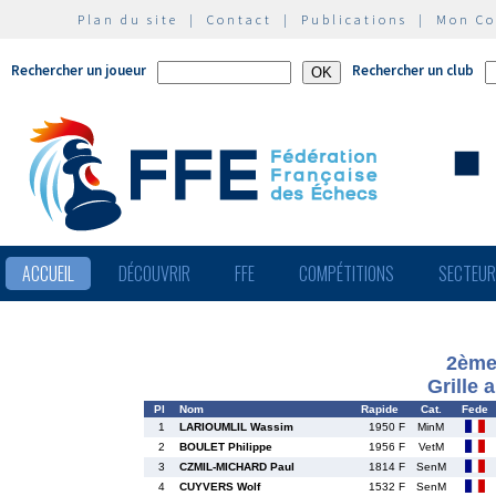
Plan du site
|
Contact
|
Publications
|
Mon C
Rechercher un joueur
Rechercher un club
ACCUEIL
DÉCOUVRIR
FFE
COMPÉTITIONS
SECTEU
2ème
Grille 
Pl
Nom
Rapide
Cat.
Fede
1
LARIOUMLIL Wassim
1950 F
MinM
2
BOULET Philippe
1956 F
VetM
3
CZMIL-MICHARD Paul
1814 F
SenM
4
CUYVERS Wolf
1532 F
SenM