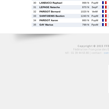
30
LANDUCCI Raphael
999 N
PupM
31
LEPAGE Natacha
870 N
SepF
32
PARISOT Bernard
1020 N
VetM
33
SAINT-DENIS Bastien
1240 N
PupM
34
PARISOT Aaron
860 N
PupM
35
GAY Marius
799 N
PpoM
Copyright © 2015 FFE
Fédération Française des 
tél :
01 39 44 65 80
| contact :
con