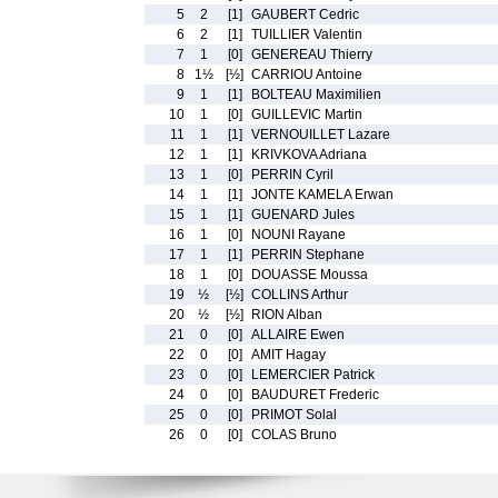
5
2
[1]
GAUBERT Cedric
6
2
[1]
TUILLIER Valentin
7
1
[0]
GENEREAU Thierry
8
1½
[½]
CARRIOU Antoine
9
1
[1]
BOLTEAU Maximilien
10
1
[0]
GUILLEVIC Martin
11
1
[1]
VERNOUILLET Lazare
12
1
[1]
KRIVKOVA Adriana
13
1
[0]
PERRIN Cyril
14
1
[1]
JONTE KAMELA Erwan
15
1
[1]
GUENARD Jules
16
1
[0]
NOUNI Rayane
17
1
[1]
PERRIN Stephane
18
1
[0]
DOUASSE Moussa
19
½
[½]
COLLINS Arthur
20
½
[½]
RION Alban
21
0
[0]
ALLAIRE Ewen
22
0
[0]
AMIT Hagay
23
0
[0]
LEMERCIER Patrick
24
0
[0]
BAUDURET Frederic
25
0
[0]
PRIMOT Solal
26
0
[0]
COLAS Bruno