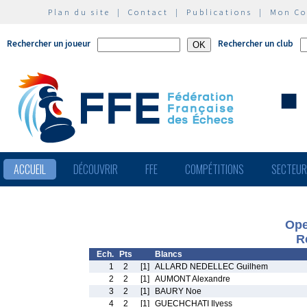
Plan du site
|
Contact
|
Publications
|
Mon C
Rechercher un joueur
Rechercher un club
ACCUEIL
DÉCOUVRIR
FFE
COMPÉTITIONS
SECTEU
Ope
R
Ech.
Pts
Blancs
1
2
[1]
ALLARD NEDELLEC Guilhem
2
2
[1]
AUMONT Alexandre
3
2
[1]
BAURY Noe
4
2
[1]
GUECHCHATI Ilyess