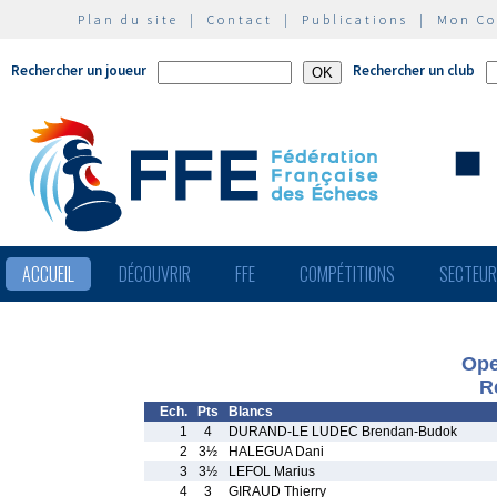
Plan du site
|
Contact
|
Publications
|
Mon C
Rechercher un joueur
Rechercher un club
ACCUEIL
DÉCOUVRIR
FFE
COMPÉTITIONS
SECTEU
Ope
R
Ech.
Pts
Blancs
1
4
DURAND-LE LUDEC Brendan-Budok
2
3½
HALEGUA Dani
3
3½
LEFOL Marius
4
3
GIRAUD Thierry