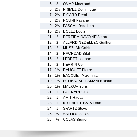
5
3
OMAR Mawloud
6
2½
PRIMEL Dominique
7
2½
PICARD Remi
8
2½
NOUNI Rayane
9
2½
PASCAL Jonathan
10
2½
DOLEZ Louis
11
2
PEREIRA-DAVOINE Alana
12
2
ALLARD NEDELLEC Guilhem
13
2
MUSZLAK Gabin
14
2
RACHDAD Bilal
15
2
LEBRET Loriane
16
2
PERRIN Cyril
17
1½
DAUGUET Pierre
18
1½
BACQUET Maximilian
19
1½
BOUBACAR HAMANI Nathan
20
1½
MALKOV Boris
21
1
GUENARD Jules
22
1
AMIT Hagay
23
1
KIYENDE LIBATA Evan
24
1
SFARTZ Steve
25
½
SALLIOU Alexis
26
½
COLAS Bruno