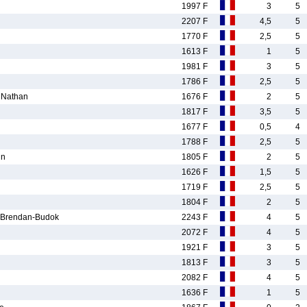
1997 F
3
5
2207 F
4,5
5
1770 F
2,5
5
1613 F
1
5
1981 F
3
5
1786 F
2,5
5
Nathan
1676 F
2
5
1817 F
3,5
5
1677 F
0,5
4
1788 F
2,5
5
in
1805 F
2
5
1626 F
1,5
5
1719 F
2,5
5
1804 F
2
5
Brendan-Budok
2243 F
4
5
2072 F
4
5
1921 F
3
5
1813 F
3
5
2082 F
4
5
1636 F
1
5