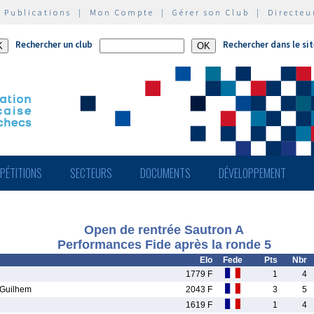
|
Publications
|
Mon Compte
|
Gérer son Club
|
Directeu
Rechercher un club
Rechercher dans le si
PÉTITIONS
SECTEURS
DOCUMENTS
DÉVELOPPEMENT
Open de rentrée Sautron A
Performances Fide après la ronde 5
Elo
Fede
Pts
Nbr
1779 F
1
4
Guilhem
2043 F
3
5
1619 F
1
4