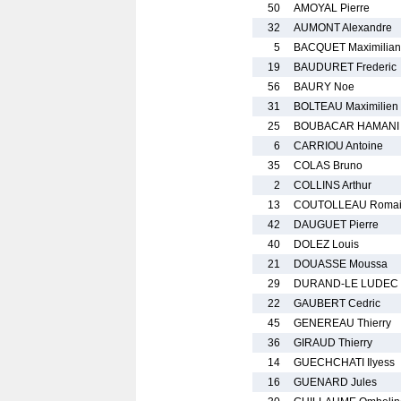
50
AMOYAL Pierre
32
AUMONT Alexandre
5
BACQUET Maximilian
19
BAUDURET Frederic
56
BAURY Noe
31
BOLTEAU Maximilien
25
BOUBACAR HAMANI 
6
CARRIOU Antoine
35
COLAS Bruno
2
COLLINS Arthur
13
COUTOLLEAU Roma
42
DAUGUET Pierre
40
DOLEZ Louis
21
DOUASSE Moussa
29
DURAND-LE LUDEC 
22
GAUBERT Cedric
45
GENEREAU Thierry
36
GIRAUD Thierry
14
GUECHCHATI Ilyess
16
GUENARD Jules