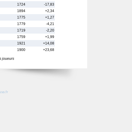
1724
-17,83
1894
+2,34
1775
+1,27
1779
-4,21
1719
-2,20
1759
+1,99
1921
+14,08
1900
+23,68
s joueurs
so.fr