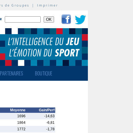
rs de Groupes
|
Imprimer
te
PARTENAIRES
BOUTIQUE
Moyenne
Gain/Perf
1696
-14,63
1864
-6,81
1772
-1,78