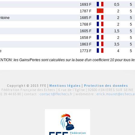
1693 F
0,5
5
1787 F
2
5
toine
1685 F
2
5
1768 F
2
5
1605 F
1,5
5
1658 F
2
5
1863 F
3,5
5
e
1773 F
4
5
TION: les Gains/Pertes sont calculées sur la base d'un coefficient 10 pour tous le
Copyright © 2015 FFE |
Mentions légales
|
Protection des données
Fédération Française des Echecs |
6 rue de l'Eglise | 92600 ASNIERES SUR SEINE
01 39 44 65 80
| contact :
contact@ffechecs.fr
| webmestre :
erick.mouret@echecs.as