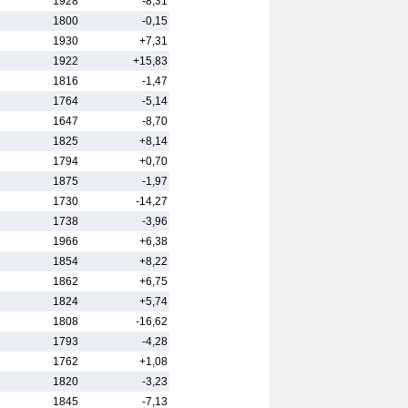
1928
-8,31
1800
-0,15
1930
+7,31
1922
+15,83
1816
-1,47
1764
-5,14
1647
-8,70
1825
+8,14
1794
+0,70
1875
-1,97
1730
-14,27
1738
-3,96
1966
+6,38
1854
+8,22
1862
+6,75
1824
+5,74
1808
-16,62
1793
-4,28
1762
+1,08
1820
-3,23
1845
-7,13