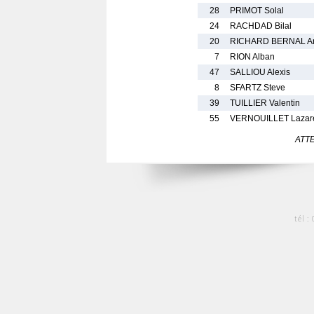
28
PRIMOT Solal
24
RACHDAD Bilal
20
RICHARD BERNAL An
7
RION Alban
47
SALLIOU Alexis
8
SFARTZ Steve
39
TUILLIER Valentin
55
VERNOUILLET Lazar
ATTEN
tél :