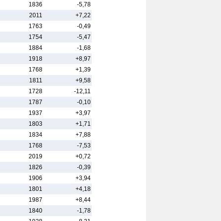
1836
-5,78
2011
+7,22
1763
-0,49
1754
-5,47
1884
-1,68
1918
+8,97
1768
+1,39
1811
+9,58
1728
-12,11
1787
-0,10
1937
+3,97
1803
+1,71
1834
+7,88
1768
-7,53
2019
+0,72
1826
-0,39
1906
+3,94
1801
+4,18
1987
+8,44
1840
-1,78