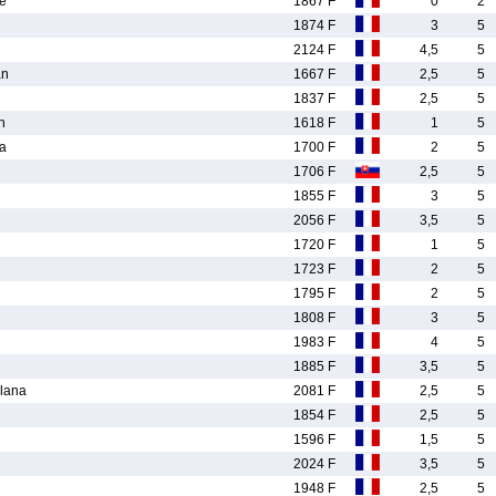
e
1867 F
0
2
1874 F
3
5
2124 F
4,5
5
an
1667 F
2,5
5
1837 F
2,5
5
n
1618 F
1
5
a
1700 F
2
5
1706 F
2,5
5
1855 F
3
5
2056 F
3,5
5
1720 F
1
5
1723 F
2
5
1795 F
2
5
1808 F
3
5
1983 F
4
5
1885 F
3,5
5
lana
2081 F
2,5
5
1854 F
2,5
5
1596 F
1,5
5
2024 F
3,5
5
1948 F
2,5
5