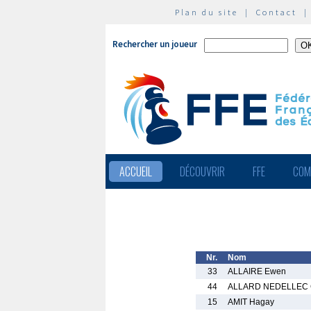
Plan du site
|
Contact
Rechercher un joueur
ACCUEIL
DÉCOUVRIR
FFE
COM
Nr.
Nom
33
ALLAIRE Ewen
44
ALLARD NEDELLEC 
15
AMIT Hagay