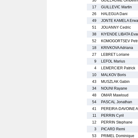
30
GUILLAUME Ombelin
17
GUILLEVIC Martin
26
HALEGUA Dani
49
JONTE KAMELA Erw
51
JOUANNY Cedric
38
KIYENDE LIBATA Eva
52
KOMOGORTSEV Petr
18
KRIVKOVA Adriana
27
LEBRET Loriane
9
LEFOL Marius
4
LEMERCIER Patrick
10
MALKOV Boris
43
MUSZLAK Gabin
34
NOUNI Rayane
48
OMAR Mawloud
54
PASCAL Jonathan
41
PEREIRA-DAVOINE A
11
PERRIN Cyril
12
PERRIN Stephane
3
PICARD Remi
53
PRIMEL Dominique