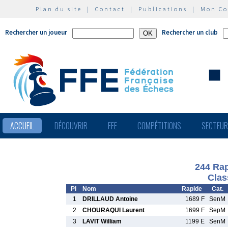
Plan du site
|
Contact
|
Publications
|
Mon C
Rechercher un joueur
Rechercher un club
ACCUEIL
DÉCOUVRIR
FFE
COMPÉTITIONS
SECTEU
244 Rap
Clas
Pl
Nom
Rapide
Cat.
1
DRILLAUD Antoine
1689 F
SenM
2
CHOURAQUI Laurent
1699 F
SepM
3
LAVIT William
1199 E
SenM