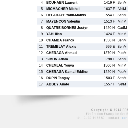
4
BOUHAER Laurent
1419 F
SenM
5
MICMACHER Michel
1637 F
VetM
6
DELAHAYE Yann-Mathis
1554 F
SenM
7
MAYENCON Valentin
1513 F
MinM
8
QUATRE BORNES Justyn
1420 N
CadM
9
YAHI Ilian
1424 F
MinM
10
CHAMBA Franck
1550 N
BenM
11
TREMBLAY Alexis
999 E
BenM
12
CHERAGA Ahmad
1370 N
PupM
13
SIMON Adam
1798 F
SenM
14
CHEMLAL Youva
1500 N
MinM
15
CHERAGA Kamal-Eddine
1220 N
PpoM
16
DUPIN Tanguy
1503 F
SepM
17
ABBEY Anate
1557 F
VetM
Copyright © 2015 FFE
Fédération Française des 
tél :
01 39 44 65 80
| contact :
con