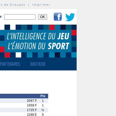
rs de Groupes
|
Imprimer
te
PARTENAIRES
BOUTIQUE
Pts
2047 F
1
1659 F
1
1725 F
½
1199 E
0