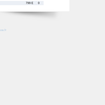
799 E
0
so.fr