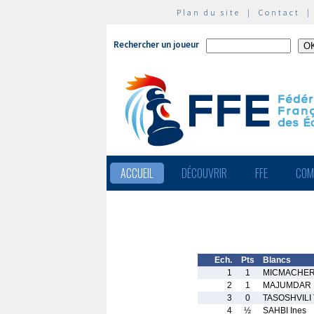
Plan du site
|
Contact
Rechercher un joueur
ACCUEIL
DÉCOUVRIR
FFE
COM
Ech.
Pts
Blancs
1
1
MICMACHER 
2
1
MAJUMDAR R
3
0
TASOSHVILI 
4
½
SAHBI Ines