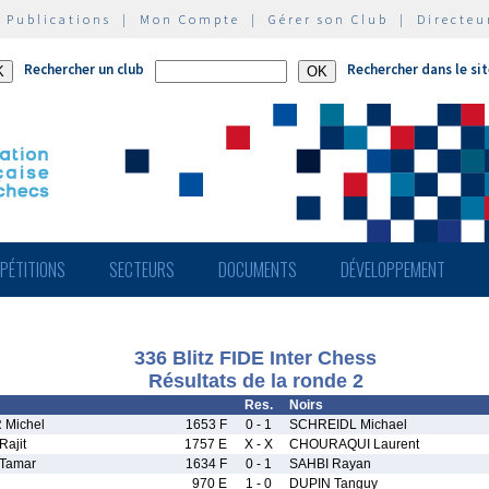
|
Publications
|
Mon Compte
|
Gérer son Club
|
Directeu
Rechercher un club
Rechercher dans le si
PÉTITIONS
SECTEURS
DOCUMENTS
DÉVELOPPEMENT
336 Blitz FIDE Inter Chess
Résultats de la ronde 2
Res.
Noirs
Michel
1653 F
0 - 1
SCHREIDL Michael
ajit
1757 E
X - X
CHOURAQUI Laurent
Tamar
1634 F
0 - 1
SAHBI Rayan
970 E
1 - 0
DUPIN Tanguy