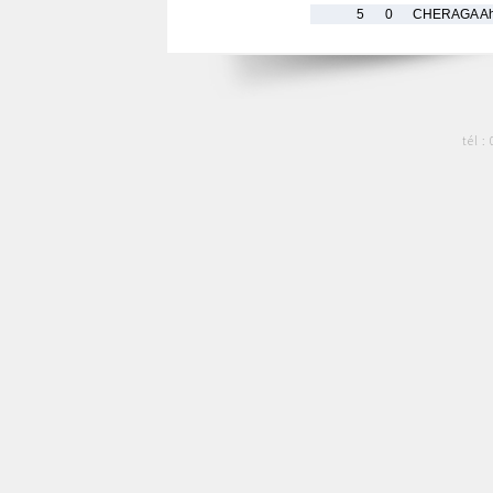
5
0
CHERAGA A
tél :