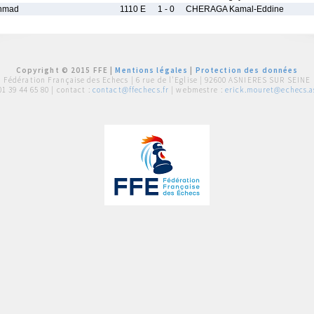
hmad
1110 E
1 - 0
CHERAGA Kamal-Eddine
Copyright © 2015 FFE |
Mentions légales
|
Protection des données
Fédération Française des Echecs |
6 rue de l'Eglise | 92600 ASNIERES SUR SEINE
01 39 44 65 80
| contact :
contact@ffechecs.fr
| webmestre :
erick.mouret@echecs.as