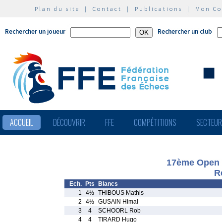
Plan du site
|
Contact
|
Publications
|
Mon C
Rechercher un joueur
Rechercher un club
ACCUEIL
DÉCOUVRIR
FFE
COMPÉTITIONS
SECTEU
17ème Open I
R
Ech.
Pts
Blancs
1
4½
THIBOUS Mathis
2
4½
GUSAIN Himal
3
4
SCHOORL Rob
4
4
TIRARD Hugo