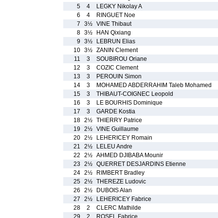
5
4
LEGKY Nikolay A
6
4
RINGUET Noe
7
3½
VINE Thibaut
8
3½
HAN Qixiang
9
3½
LEBRUN Elias
10
3½
ZANIN Clement
11
3
SOUBIROU Oriane
12
3
COZIC Clement
13
3
PEROUIN Simon
14
3
MOHAMED ABDERRAHIM Taleb Mohamed
15
3
THIBAUT-COIGNEC Leopold
16
3
LE BOURHIS Dominique
17
3
GARDE Kostia
18
2½
THIERRY Patrice
19
2½
VINE Guillaume
20
2½
LEHERICEY Romain
21
2½
LELEU Andre
22
2½
AHMED DJIBABA Mounir
23
2½
QUERRET DESJARDINS Etienne
24
2½
RIMBERT Bradley
25
2½
THEREZE Ludovic
26
2½
DUBOIS Alan
27
2½
LEHERICEY Fabrice
28
2
CLERC Mathilde
29
2
ROSEL Fabrice