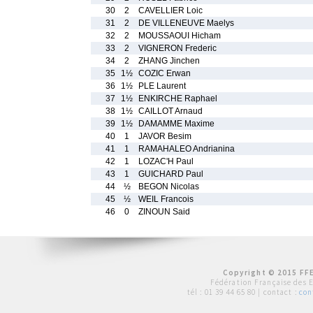
30
2
CAVELLIER Loic
31
2
DE VILLENEUVE Maelys
32
2
MOUSSAOUI Hicham
33
2
VIGNERON Frederic
34
2
ZHANG Jinchen
35
1½
COZIC Erwan
36
1½
PLE Laurent
37
1½
ENKIRCHE Raphael
38
1½
CAILLOT Arnaud
39
1½
DAMAMME Maxime
40
1
JAVOR Besim
41
1
RAMAHALEO Andrianina
42
1
LOZAC'H Paul
43
1
GUICHARD Paul
44
½
BEGON Nicolas
45
½
WEIL Francois
46
0
ZINOUN Said
Copyright © 2015 FFE
Fédération Française des 
tél :
01 39 44 65 80
| contact :
con