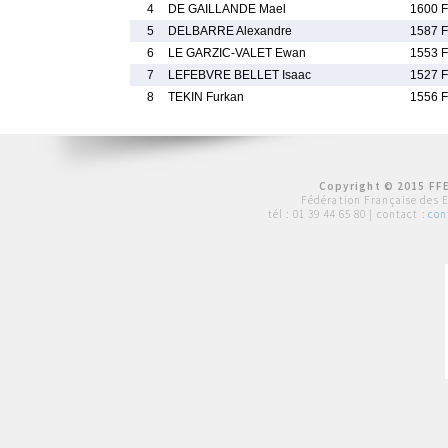
4
DE GAILLANDE Mael
1600 F
5
DELBARRE Alexandre
1587 F
6
LE GARZIC-VALET Ewan
1553 F
7
LEFEBVRE BELLET Isaac
1527 F
8
TEKIN Furkan
1556 F
Copyright © 2015 FFE
Fédération Française des 
tél :
01 39 44 65 80
| contact :
con