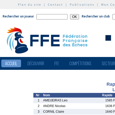
Plan du site
|
Contact
|
Publications
|
Mon C
Rechercher un joueur
Rechercher un club
ACCUEIL
DÉCOUVRIR
FFE
COMPÉTITIONS
SECTEU
Rap
L
Nr
Nom
Rapide
1
AMEIJEIRAS Leo
1585 F
2
ANDRE Nicolas
1636 F
3
CORNIL Claire
1640 F