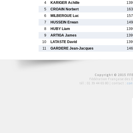
4
KARIGER Achille
139
5
CROAIN Norbert
163
6
MILBERGUE Luc
157
7
HUSSEIN Erwan
149
8
HUBY Liam
139
9
ARTIGA James
139
10
LATASTE David
139
11
GARDERE Jean-Jacques
146
Copyright © 2015 FFE
Fédération Française des 
tél :
01 39 44 65 80
| contact :
con