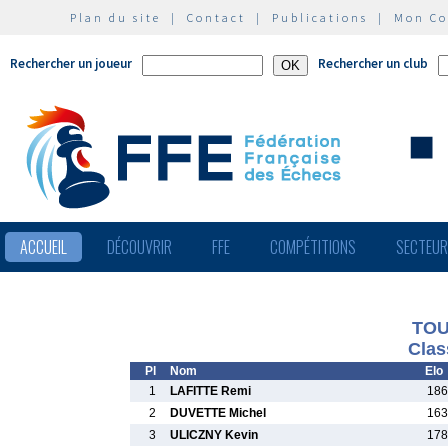
Plan du site
|
Contact
|
Publications
|
Mon C
Rechercher un joueur
Rechercher un club
ACCUEIL
DÉCOUVRIR
FFE
COMPÉTITIONS
SECTEU
TOU
Clas
Pl
Nom
Elo
1
LAFITTE Remi
186
2
DUVETTE Michel
163
3
ULICZNY Kevin
178