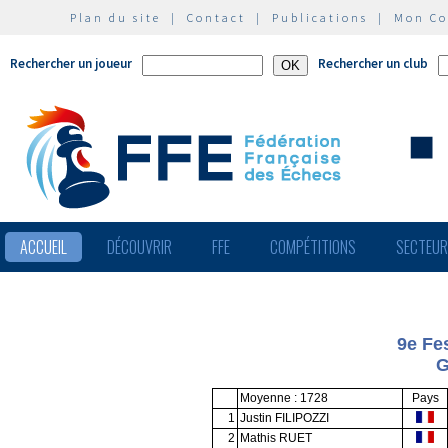
Plan du site
|
Contact
|
Publications
|
Mon C
Rechercher un joueur
Rechercher un club
ACCUEIL
DÉCOUVRIR
FFE
COMPÉTITIONS
SECTEU
9e Fes
G
Moyenne : 1728
Pays
1
Justin FILIPOZZI
2
Mathis RUET