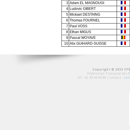
3
Adam EL MAGNOUGI
4
Ludovic GIBERT
5
Mickael DESTAING
6
Thomas FOURNEL
7
Paul VOSS
8
Ethan MIGUS
9
Pascal WOYAVE
10
Alix GUIHARD-SUISSE
Copyright © 2015 FFE
Fédération Française des 
tél :
01 39 44 65 80
| contact :
con