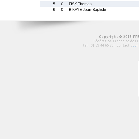
5
0
FISK Thomas
6
0
BIKAYE Jean-Baptiste
Copyright © 2015 FFE
Fédération Française des 
tél :
01 39 44 65 80
| contact :
con