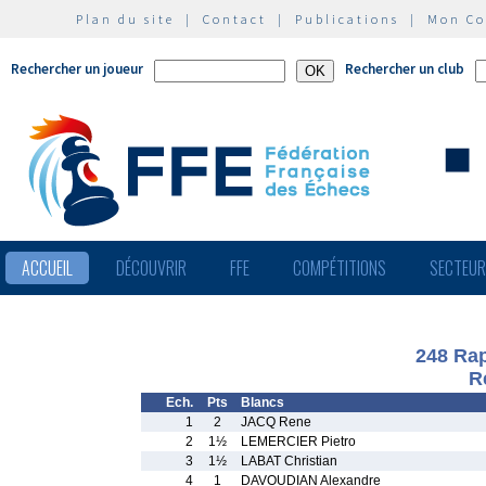
Plan du site
|
Contact
|
Publications
|
Mon C
Rechercher un joueur
Rechercher un club
ACCUEIL
DÉCOUVRIR
FFE
COMPÉTITIONS
SECTEU
248 Rap
R
Ech.
Pts
Blancs
1
2
JACQ Rene
2
1½
LEMERCIER Pietro
3
1½
LABAT Christian
4
1
DAVOUDIAN Alexandre