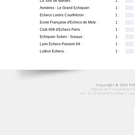
La Tour de Mantes :
1 :
Asnières - Le Grand Echiquier :
1 :
Echecs Loisirs Courthézon :
1 :
Ecole Française d'Echecs de Metz :
1 :
Club 608 d'Echecs Paris :
1 :
Echiquier Scéen - Sceaux :
1 :
Lyon Echecs Passion 64 :
1 :
Lutèce Echecs :
1 :
Copyright © 2015 FFE
Fédération Française des 
tél :
01 39 44 65 80
| contact :
con