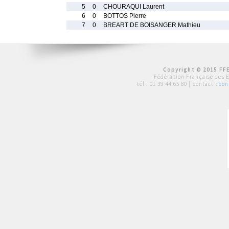
5
0
CHOURAQUI Laurent
6
0
BOTTOS Pierre
7
0
BREART DE BOISANGER Mathieu
Copyright © 2015 FFE
Fédération Française des 
tél :
01 39 44 65 80
| contact :
con