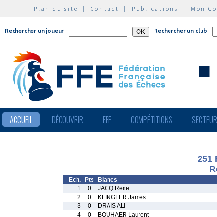
Plan du site
|
Contact
|
Publications
|
Mon C
Rechercher un joueur
Rechercher un club
ACCUEIL
DÉCOUVRIR
FFE
COMPÉTITIONS
SECTEU
251 
R
Ech.
Pts
Blancs
1
0
JACQ Rene
2
0
KLINGLER James
3
0
DRAIS ALI
4
0
BOUHAER Laurent